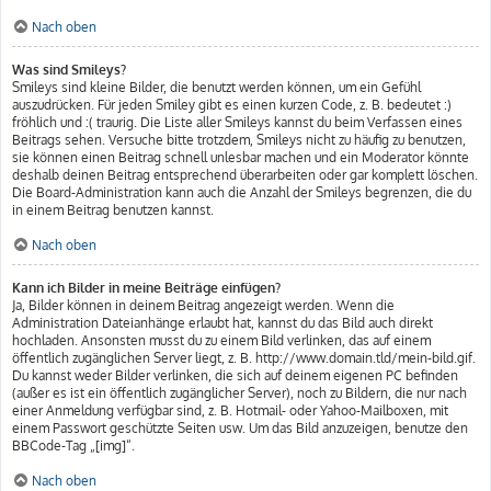
Nach oben
Was sind Smileys?
Smileys sind kleine Bilder, die benutzt werden können, um ein Gefühl
auszudrücken. Für jeden Smiley gibt es einen kurzen Code, z. B. bedeutet :)
fröhlich und :( traurig. Die Liste aller Smileys kannst du beim Verfassen eines
Beitrags sehen. Versuche bitte trotzdem, Smileys nicht zu häufig zu benutzen,
sie können einen Beitrag schnell unlesbar machen und ein Moderator könnte
deshalb deinen Beitrag entsprechend überarbeiten oder gar komplett löschen.
Die Board-Administration kann auch die Anzahl der Smileys begrenzen, die du
in einem Beitrag benutzen kannst.
Nach oben
Kann ich Bilder in meine Beiträge einfügen?
Ja, Bilder können in deinem Beitrag angezeigt werden. Wenn die
Administration Dateianhänge erlaubt hat, kannst du das Bild auch direkt
hochladen. Ansonsten musst du zu einem Bild verlinken, das auf einem
öffentlich zugänglichen Server liegt, z. B. http://www.domain.tld/mein-bild.gif.
Du kannst weder Bilder verlinken, die sich auf deinem eigenen PC befinden
(außer es ist ein öffentlich zugänglicher Server), noch zu Bildern, die nur nach
einer Anmeldung verfügbar sind, z. B. Hotmail- oder Yahoo-Mailboxen, mit
einem Passwort geschützte Seiten usw. Um das Bild anzuzeigen, benutze den
BBCode-Tag „[img]“.
Nach oben