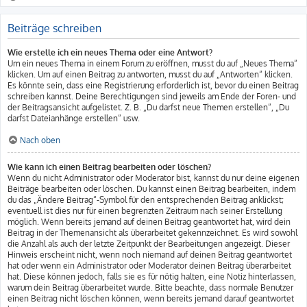
Beiträge schreiben
Wie erstelle ich ein neues Thema oder eine Antwort?
Um ein neues Thema in einem Forum zu eröffnen, musst du auf „Neues Thema“
klicken. Um auf einen Beitrag zu antworten, musst du auf „Antworten“ klicken.
Es könnte sein, dass eine Registrierung erforderlich ist, bevor du einen Beitrag
schreiben kannst. Deine Berechtigungen sind jeweils am Ende der Foren- und
der Beitragsansicht aufgelistet. Z. B. „Du darfst neue Themen erstellen“, „Du
darfst Dateianhänge erstellen“ usw.
Nach oben
Wie kann ich einen Beitrag bearbeiten oder löschen?
Wenn du nicht Administrator oder Moderator bist, kannst du nur deine eigenen
Beiträge bearbeiten oder löschen. Du kannst einen Beitrag bearbeiten, indem
du das „Ändere Beitrag“-Symbol für den entsprechenden Beitrag anklickst;
eventuell ist dies nur für einen begrenzten Zeitraum nach seiner Erstellung
möglich. Wenn bereits jemand auf deinen Beitrag geantwortet hat, wird dein
Beitrag in der Themenansicht als überarbeitet gekennzeichnet. Es wird sowohl
die Anzahl als auch der letzte Zeitpunkt der Bearbeitungen angezeigt. Dieser
Hinweis erscheint nicht, wenn noch niemand auf deinen Beitrag geantwortet
hat oder wenn ein Administrator oder Moderator deinen Beitrag überarbeitet
hat. Diese können jedoch, falls sie es für nötig halten, eine Notiz hinterlassen,
warum dein Beitrag überarbeitet wurde. Bitte beachte, dass normale Benutzer
einen Beitrag nicht löschen können, wenn bereits jemand darauf geantwortet