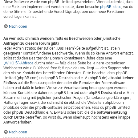
Diese Software wurde von phpBB Limited geschrieben. Wenn du denkst, dass
eine Funktion implementiert werden sollte, dann besuche
phpBB Ideas
, wo du
deine Stimme für bestehende Vorschläge abgeben oder neue Funktionen
vorschlagen kannst.
Nach oben
An wen soll ich mich wenden, falls es Beschwerden oder juristische
Anfragen zu diesem Forum gibt?
Jeder Administrator, der auf der „Das Team“-Seite aufgeführt ist, ist ein
geeigneter Kontakt für deine Beschwerde. Wenn du so keine Antwort erhältst,
solltest du den Besitzer der Domain kontaktieren (führe dazu eine
„WHOIS“-Abfrage
durch) oder — falls diese Seite bei einem kostenlosen
Webhoster wie z. B. Yahoo!, free.fr, funpic.de usw. liegt — den Support oder
den Abuse-Kontakt des betreffenden Dienstes. Bitte beachte, dass phpBB
Limited (phpBB.com) und phpBB Deutschland e. V. (phpBB.de)
absolut keinen
Einfluss
auf die Benutzung oder den oder die Benutzer der Forensoftware
haben und dafür in keiner Weise zur Verantwortung herangezogen werden
können. Kontaktiere daher nie phpBB Limited oder phpBB Deutschland e. V. in
Zusammenhang mit jeglichen juristischen Fragen (Unterlassungserklärungen,
Haftungsfragen usw.), die
sich nicht direkt
auf die Websiten phpbb.com,
phpbb.de oder die phpBB-Software selbst beziehen. Falls du phpBB Limited
oder phpBB Deutschland e. V. E-Mails schreibst, die die
Softwarenutzung
durch Dritte
betreffen, so wirst du, wenn überhaupt, höchstens eine knappe
Antwort erhalten.
Nach oben