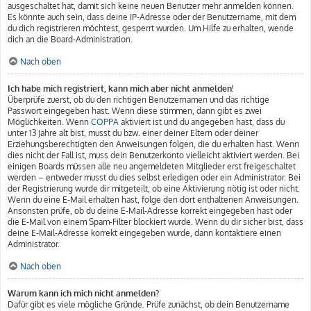
ausgeschaltet hat, damit sich keine neuen Benutzer mehr anmelden können.
Es könnte auch sein, dass deine IP-Adresse oder der Benutzername, mit dem
du dich registrieren möchtest, gesperrt wurden. Um Hilfe zu erhalten, wende
dich an die Board-Administration.
Nach oben
Ich habe mich registriert, kann mich aber nicht anmelden!
Überprüfe zuerst, ob du den richtigen Benutzernamen und das richtige
Passwort eingegeben hast. Wenn diese stimmen, dann gibt es zwei
Möglichkeiten. Wenn
COPPA
aktiviert ist und du angegeben hast, dass du
unter 13 Jahre alt bist, musst du bzw. einer deiner Eltern oder deiner
Erziehungsberechtigten den Anweisungen folgen, die du erhalten hast. Wenn
dies nicht der Fall ist, muss dein Benutzerkonto vielleicht aktiviert werden. Bei
einigen Boards müssen alle neu angemeldeten Mitglieder erst freigeschaltet
werden – entweder musst du dies selbst erledigen oder ein Administrator. Bei
der Registrierung wurde dir mitgeteilt, ob eine Aktivierung nötig ist oder nicht.
Wenn du eine E-Mail erhalten hast, folge den dort enthaltenen Anweisungen.
Ansonsten prüfe, ob du deine E-Mail-Adresse korrekt eingegeben hast oder
die E-Mail von einem Spam-Filter blockiert wurde. Wenn du dir sicher bist, dass
deine E-Mail-Adresse korrekt eingegeben wurde, dann kontaktiere einen
Administrator.
Nach oben
Warum kann ich mich nicht anmelden?
Dafür gibt es viele mögliche Gründe. Prüfe zunächst, ob dein Benutzername