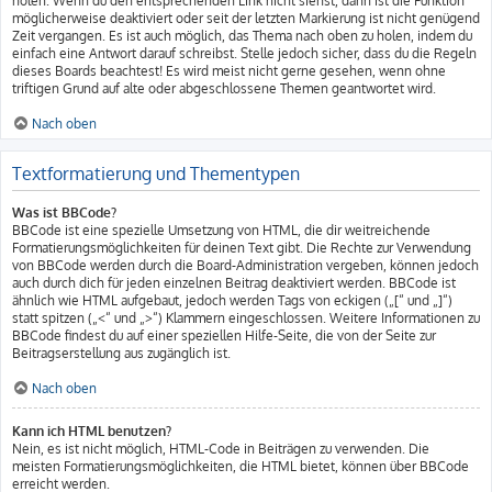
holen. Wenn du den entsprechenden Link nicht siehst, dann ist die Funktion
möglicherweise deaktiviert oder seit der letzten Markierung ist nicht genügend
Zeit vergangen. Es ist auch möglich, das Thema nach oben zu holen, indem du
einfach eine Antwort darauf schreibst. Stelle jedoch sicher, dass du die Regeln
dieses Boards beachtest! Es wird meist nicht gerne gesehen, wenn ohne
triftigen Grund auf alte oder abgeschlossene Themen geantwortet wird.
Nach oben
Textformatierung und Thementypen
Was ist BBCode?
BBCode ist eine spezielle Umsetzung von HTML, die dir weitreichende
Formatierungsmöglichkeiten für deinen Text gibt. Die Rechte zur Verwendung
von BBCode werden durch die Board-Administration vergeben, können jedoch
auch durch dich für jeden einzelnen Beitrag deaktiviert werden. BBCode ist
ähnlich wie HTML aufgebaut, jedoch werden Tags von eckigen („[“ und „]“)
statt spitzen („<“ und „>“) Klammern eingeschlossen. Weitere Informationen zu
BBCode findest du auf einer speziellen Hilfe-Seite, die von der Seite zur
Beitragserstellung aus zugänglich ist.
Nach oben
Kann ich HTML benutzen?
Nein, es ist nicht möglich, HTML-Code in Beiträgen zu verwenden. Die
meisten Formatierungsmöglichkeiten, die HTML bietet, können über BBCode
erreicht werden.