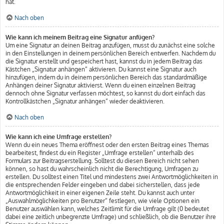
hat.
Nach oben
Wie kann ich meinem Beitrag eine Signatur anfügen?
Um eine Signatur an deinen Beitrag anzufügen, musst du zunächst eine solche
in den Einstellungen in deinem persönlichen Bereich entwerfen. Nachdem du
die Signatur erstellt und gespeichert hast, kannst du in jedem Beitrag das
Kästchen „Signatur anhängen“ aktivieren. Du kannst eine Signatur auch
hinzufügen, indem du in deinem persönlichen Bereich das standardmäßige
Anhängen deiner Signatur aktivierst. Wenn du einen einzelnen Beitrag
dennoch ohne Signatur verfassen möchtest, so kannst du dort einfach das
Kontrollkästchen „Signatur anhängen“ wieder deaktivieren.
Nach oben
Wie kann ich eine Umfrage erstellen?
Wenn du ein neues Thema eröffnest oder den ersten Beitrag eines Themas
bearbeitest, findest du ein Register „Umfrage erstellen“ unterhalb des
Formulars zur Beitragserstellung. Solltest du diesen Bereich nicht sehen
können, so hast du wahrscheinlich nicht die Berechtigung, Umfragen zu
erstellen. Du solltest einen Titel und mindestens zwei Antwortmöglichkeiten in
die entsprechenden Felder eingeben und dabei sicherstellen, dass jede
Antwortmöglichkeit in einer eigenen Zeile steht. Du kannst auch unter
„Auswahlmöglichkeiten pro Benutzer“ festlegen, wie viele Optionen ein
Benutzer auswählen kann, welches Zeitlimit für die Umfrage gilt (0 bedeutet
dabei eine zeitlich unbegrenzte Umfrage) und schließlich, ob die Benutzer ihre