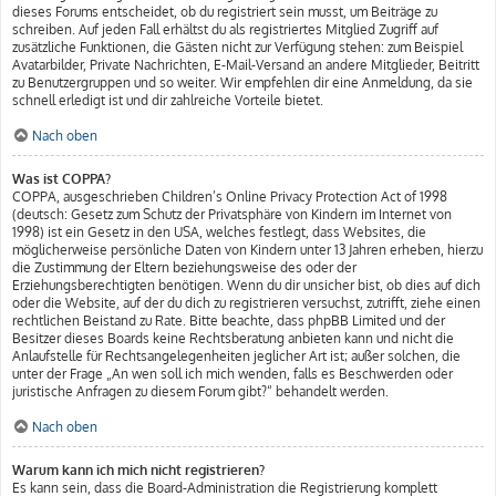
dieses Forums entscheidet, ob du registriert sein musst, um Beiträge zu
schreiben. Auf jeden Fall erhältst du als registriertes Mitglied Zugriff auf
zusätzliche Funktionen, die Gästen nicht zur Verfügung stehen: zum Beispiel
Avatarbilder, Private Nachrichten, E-Mail-Versand an andere Mitglieder, Beitritt
zu Benutzergruppen und so weiter. Wir empfehlen dir eine Anmeldung, da sie
schnell erledigt ist und dir zahlreiche Vorteile bietet.
Nach oben
Was ist COPPA?
COPPA, ausgeschrieben Children’s Online Privacy Protection Act of 1998
(deutsch: Gesetz zum Schutz der Privatsphäre von Kindern im Internet von
1998) ist ein Gesetz in den USA, welches festlegt, dass Websites, die
möglicherweise persönliche Daten von Kindern unter 13 Jahren erheben, hierzu
die Zustimmung der Eltern beziehungsweise des oder der
Erziehungsberechtigten benötigen. Wenn du dir unsicher bist, ob dies auf dich
oder die Website, auf der du dich zu registrieren versuchst, zutrifft, ziehe einen
rechtlichen Beistand zu Rate. Bitte beachte, dass phpBB Limited und der
Besitzer dieses Boards keine Rechtsberatung anbieten kann und nicht die
Anlaufstelle für Rechtsangelegenheiten jeglicher Art ist; außer solchen, die
unter der Frage „An wen soll ich mich wenden, falls es Beschwerden oder
juristische Anfragen zu diesem Forum gibt?“ behandelt werden.
Nach oben
Warum kann ich mich nicht registrieren?
Es kann sein, dass die Board-Administration die Registrierung komplett