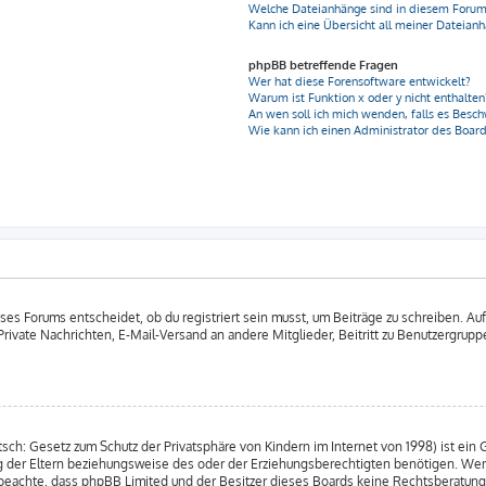
Welche Dateianhänge sind in diesem Forum
Kann ich eine Übersicht all meiner Dateian
phpBB betreffende Fragen
Wer hat diese Forensoftware entwickelt?
Warum ist Funktion x oder y nicht enthalten
An wen soll ich mich wenden, falls es Besc
Wie kann ich einen Administrator des Board
s Forums entscheidet, ob du registriert sein musst, um Beiträge zu schreiben. Auf jed
 Private Nachrichten, E-Mail-Versand an andere Mitglieder, Beitritt zu Benutzergrup
sch: Gesetz zum Schutz der Privatsphäre von Kindern im Internet von 1998) ist ein
 der Eltern beziehungsweise des oder der Erziehungsberechtigten benötigen. Wenn d
itte beachte, dass phpBB Limited und der Besitzer dieses Boards keine Rechtsberatu