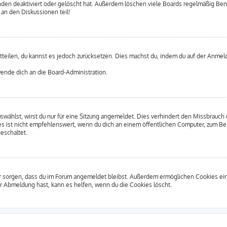
den deaktiviert oder gelöscht hat. Außerdem löschen viele Boards regelmäßig Benut
 an den Diskussionen teil!
itteilen, du kannst es jedoch zurücksetzen. Dies machst du, indem du auf der Anme
 wende dich an die Board-Administration.
ählst, wirst du nur für eine Sitzung angemeldet. Dies verhindert den Missbrauch 
ist nicht empfehlenswert, wenn du dich an einem öffentlichen Computer, zum Beisp
eschaltet.
afür sorgen, dass du im Forum angemeldet bleibst. Außerdem ermöglichen Cookies ei
r Abmeldung hast, kann es helfen, wenn du die Cookies löscht.