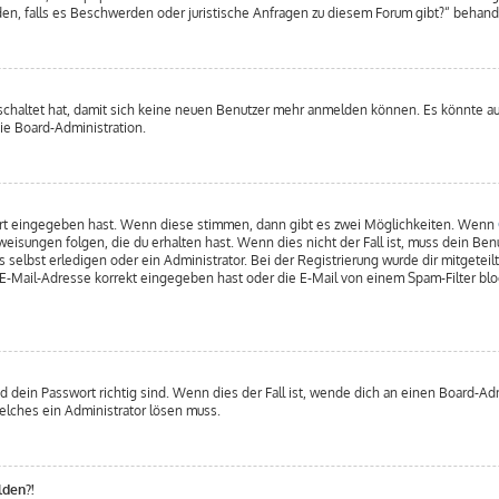
enden, falls es Beschwerden oder juristische Anfragen zu diesem Forum gibt?“ behan
eschaltet hat, damit sich keine neuen Benutzer mehr anmelden können. Es könnte a
ie Board-Administration.
wort eingegeben hast. Wenn diese stimmen, dann gibt es zwei Möglichkeiten. Wenn
isungen folgen, die du erhalten hast. Wenn dies nicht der Fall ist, muss dein Benu
elbst erledigen oder ein Administrator. Bei der Registrierung wurde dir mitgeteilt,
-Mail-Adresse korrekt eingegeben hast oder die E-Mail von einem Spam-Filter bloc
 dein Passwort richtig sind. Wenn dies der Fall ist, wende dich an einen Board-Adm
welches ein Administrator lösen muss.
lden?!