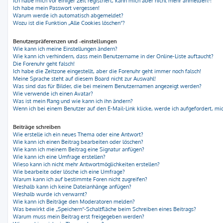
Ich habe mich vor einiger Zeit registriert, kann mich aber nicht mehr anmelden?!
Ich habe mein Passwort vergessen!
Warum werde ich automatisch abgemeldet?
Wozu ist die Funktion „Alle Cookies löschen“?
Benutzerpräferenzen und -einstellungen
Wie kann ich meine Einstellungen ändern?
Wie kann ich verhindern, dass mein Benutzername in der Online-Liste auftaucht?
Die Forenuhr geht falsch!
Ich habe die Zeitzone eingestellt, aber die Forenuhr geht immer noch falsch!
Meine Sprache steht auf diesem Board nicht zur Auswahl!
Was sind das für Bilder, die bei meinem Benutzernamen angezeigt werden?
Wie verwende ich einen Avatar?
Was ist mein Rang und wie kann ich ihn ändern?
Wenn ich bei einem Benutzer auf den E-Mail-Link klicke, werde ich aufgefordert, m
Beiträge schreiben
Wie erstelle ich ein neues Thema oder eine Antwort?
Wie kann ich einen Beitrag bearbeiten oder löschen?
Wie kann ich meinem Beitrag eine Signatur anfügen?
Wie kann ich eine Umfrage erstellen?
Wieso kann ich nicht mehr Antwortmöglichkeiten erstellen?
Wie bearbeite oder lösche ich eine Umfrage?
Warum kann ich auf bestimmte Foren nicht zugreifen?
Weshalb kann ich keine Dateianhänge anfügen?
Weshalb wurde ich verwarnt?
Wie kann ich Beiträge den Moderatoren melden?
Was bewirkt die „Speichern“-Schaltfläche beim Schreiben eines Beitrags?
Warum muss mein Beitrag erst freigegeben werden?