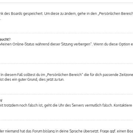
ank des Boards gespeichert. Um diese zu ändern, gehe in den „Persönlichen Bereich“
.
aucht?
 „Meinen Online-Status während dieser Sitzung verbergen“. Wenn du diese Option e
n diesem Fall solltest du im „Persönlichen Bereich“ die für dich passende Zeitzone 
t dies ein guter Grund, dies jetzt zu tun.
h!
Zeit trotzdem noch falsch ist, geht die Uhr des Servers vermutlich falsch. Kontakti
der niemand hat das Forum bislang in deine Sprache übersetzt. Frage ggf. einen Boar