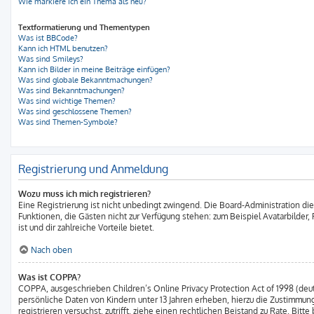
Wie markiere ich ein Thema als neu?
Textformatierung und Thementypen
Was ist BBCode?
Kann ich HTML benutzen?
Was sind Smileys?
Kann ich Bilder in meine Beiträge einfügen?
Was sind globale Bekanntmachungen?
Was sind Bekanntmachungen?
Was sind wichtige Themen?
Was sind geschlossene Themen?
Was sind Themen-Symbole?
Registrierung und Anmeldung
Wozu muss ich mich registrieren?
Eine Registrierung ist nicht unbedingt zwingend. Die Board-Administration diese
Funktionen, die Gästen nicht zur Verfügung stehen: zum Beispiel Avatarbilder,
ist und dir zahlreiche Vorteile bietet.
Nach oben
Was ist COPPA?
COPPA, ausgeschrieben Children’s Online Privacy Protection Act of 1998 (deut
persönliche Daten von Kindern unter 13 Jahren erheben, hierzu die Zustimmung
registrieren versuchst, zutrifft, ziehe einen rechtlichen Beistand zu Rate. B