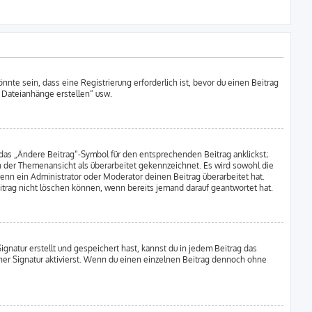
nte sein, dass eine Registrierung erforderlich ist, bevor du einen Beitrag
t Dateianhänge erstellen“ usw.
 das „Ändere Beitrag“-Symbol für den entsprechenden Beitrag anklickst;
in der Themenansicht als überarbeitet gekennzeichnet. Es wird sowohl die
enn ein Administrator oder Moderator deinen Beitrag überarbeitet hat.
Beitrag nicht löschen können, wenn bereits jemand darauf geantwortet hat.
natur erstellt und gespeichert hast, kannst du in jedem Beitrag das
er Signatur aktivierst. Wenn du einen einzelnen Beitrag dennoch ohne