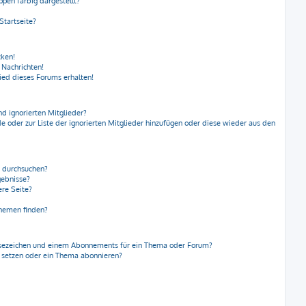
en farbig dargestellt?
Startseite?
cken!
 Nachrichten!
ied dieses Forums erhalten!
nd ignorierten Mitglieder?
de oder zur Liste der ignorierten Mitglieder hinzufügen oder diese wieder aus den
n durchsuchen?
gebnisse?
re Seite?
Themen finden?
esezeichen und einem Abonnements für ein Thema oder Forum?
a setzen oder ein Thema abonnieren?