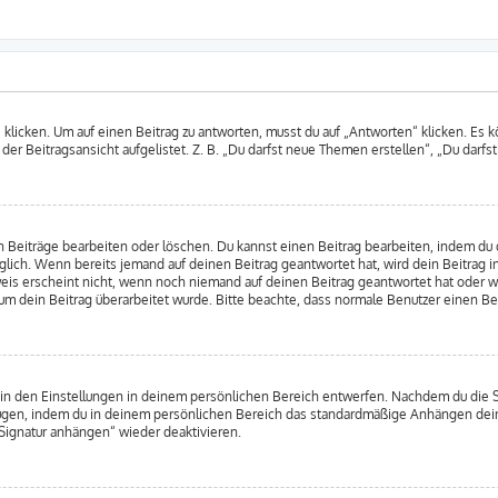
cken. Um auf einen Beitrag zu antworten, musst du auf „Antworten“ klicken. Es kön
er Beitragsansicht aufgelistet. Z. B. „Du darfst neue Themen erstellen“, „Du darfs
n Beiträge bearbeiten oder löschen. Du kannst einen Beitrag bearbeiten, indem du
öglich. Wenn bereits jemand auf deinen Beitrag geantwortet hat, wird dein Beitrag 
weis erscheint nicht, wenn noch niemand auf deinen Beitrag geantwortet hat oder w
warum dein Beitrag überarbeitet wurde. Bitte beachte, dass normale Benutzer einen 
in den Einstellungen in deinem persönlichen Bereich entwerfen. Nachdem du die Sig
ufügen, indem du in deinem persönlichen Bereich das standardmäßige Anhängen dein
„Signatur anhängen“ wieder deaktivieren.