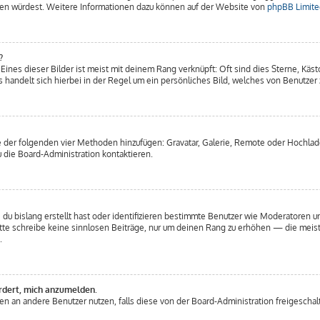
etzen würdest. Weitere Informationen dazu können auf der Website von
phpBB Limite
?
ines dieser Bilder ist meist mit deinem Rang verknüpft: Oft sind dies Sterne, Käs
 handelt sich hierbei in der Regel um ein persönliches Bild, welches von Benutzer z
ine der folgenden vier Methoden hinzufügen: Gravatar, Galerie, Remote oder Hochl
 die Board-Administration kontaktieren.
 du bislang erstellt hast oder identifizieren bestimmte Benutzer wie Moderatoren
Bitte schreibe keine sinnlosen Beiträge, nur um deinen Rang zu erhöhen — die mei
.
ordert, mich anzumelden.
chten an andere Benutzer nutzen, falls diese von der Board-Administration freiges