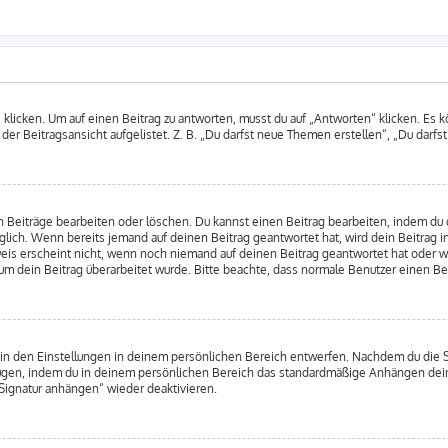
cken. Um auf einen Beitrag zu antworten, musst du auf „Antworten“ klicken. Es kön
er Beitragsansicht aufgelistet. Z. B. „Du darfst neue Themen erstellen“, „Du darfs
n Beiträge bearbeiten oder löschen. Du kannst einen Beitrag bearbeiten, indem du
öglich. Wenn bereits jemand auf deinen Beitrag geantwortet hat, wird dein Beitrag 
weis erscheint nicht, wenn noch niemand auf deinen Beitrag geantwortet hat oder w
warum dein Beitrag überarbeitet wurde. Bitte beachte, dass normale Benutzer einen 
in den Einstellungen in deinem persönlichen Bereich entwerfen. Nachdem du die Sig
ufügen, indem du in deinem persönlichen Bereich das standardmäßige Anhängen dein
„Signatur anhängen“ wieder deaktivieren.