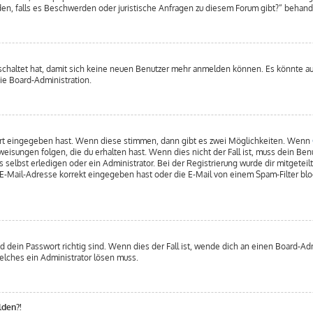
enden, falls es Beschwerden oder juristische Anfragen zu diesem Forum gibt?“ behan
eschaltet hat, damit sich keine neuen Benutzer mehr anmelden können. Es könnte a
ie Board-Administration.
wort eingegeben hast. Wenn diese stimmen, dann gibt es zwei Möglichkeiten. Wenn
isungen folgen, die du erhalten hast. Wenn dies nicht der Fall ist, muss dein Benu
elbst erledigen oder ein Administrator. Bei der Registrierung wurde dir mitgeteilt,
-Mail-Adresse korrekt eingegeben hast oder die E-Mail von einem Spam-Filter bloc
 dein Passwort richtig sind. Wenn dies der Fall ist, wende dich an einen Board-Adm
welches ein Administrator lösen muss.
lden?!