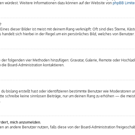
etzen würdest. Weitere Informationen dazu können auf der Website von
phpBB Limite
?
ines dieser Bilder ist meist mit deinem Rang verknüpft: Oft sind dies Sterne, Käs
 handelt sich hierbei in der Regel um ein persönliches Bild, welches von Benutzer z
ine der folgenden vier Methoden hinzufügen: Gravatar, Galerie, Remote oder Hochl
 die Board-Administration kontaktieren.
 du bislang erstellt hast oder identifizieren bestimmte Benutzer wie Moderatoren
Bitte schreibe keine sinnlosen Beiträge, nur um deinen Rang zu erhöhen — die mei
.
ordert, mich anzumelden.
chten an andere Benutzer nutzen, falls diese von der Board-Administration freiges