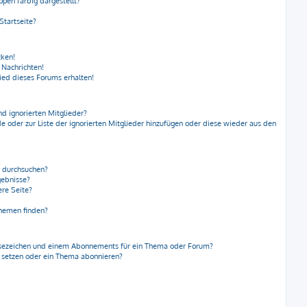
en farbig dargestellt?
Startseite?
cken!
 Nachrichten!
ied dieses Forums erhalten!
nd ignorierten Mitglieder?
de oder zur Liste der ignorierten Mitglieder hinzufügen oder diese wieder aus den
n durchsuchen?
gebnisse?
re Seite?
Themen finden?
esezeichen und einem Abonnements für ein Thema oder Forum?
a setzen oder ein Thema abonnieren?