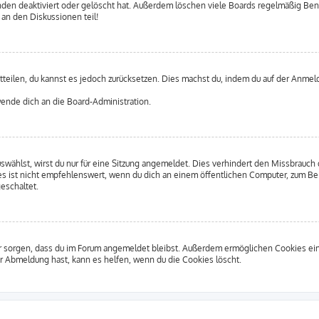
den deaktiviert oder gelöscht hat. Außerdem löschen viele Boards regelmäßig Benut
 an den Diskussionen teil!
itteilen, du kannst es jedoch zurücksetzen. Dies machst du, indem du auf der Anme
 wende dich an die Board-Administration.
ählst, wirst du nur für eine Sitzung angemeldet. Dies verhindert den Missbrauch 
ist nicht empfehlenswert, wenn du dich an einem öffentlichen Computer, zum Beisp
eschaltet.
afür sorgen, dass du im Forum angemeldet bleibst. Außerdem ermöglichen Cookies ei
r Abmeldung hast, kann es helfen, wenn du die Cookies löscht.