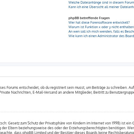
Welche Dateianhänge sind in diesem Forum
Kann ich eine Übersicht all meiner Dateian
phpBB betreffende Fragen
Wer hat diese Forensoftware entwickelt?
Warum ist Funktion x oder y nicht enthalten
An wen soll ich mich wenden, falls es Besc
Wie kann ich einen Administrator des Board
s Forums entscheidet, ob du registriert sein musst, um Beiträge zu schreiben. Auf jed
 Private Nachrichten, E-Mail-Versand an andere Mitglieder, Beitritt zu Benutzergrup
sch: Gesetz zum Schutz der Privatsphäre von Kindern im Internet von 1998) ist ein
 der Eltern beziehungsweise des oder der Erziehungsberechtigten benötigen. Wenn d
itte beachte, dass phpBB Limited und der Besitzer dieses Boards keine Rechtsberatu