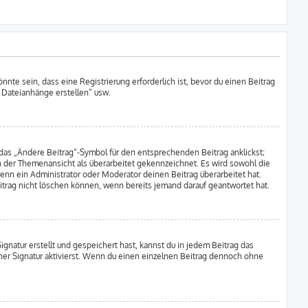
nte sein, dass eine Registrierung erforderlich ist, bevor du einen Beitrag
t Dateianhänge erstellen“ usw.
 das „Ändere Beitrag“-Symbol für den entsprechenden Beitrag anklickst;
in der Themenansicht als überarbeitet gekennzeichnet. Es wird sowohl die
enn ein Administrator oder Moderator deinen Beitrag überarbeitet hat.
Beitrag nicht löschen können, wenn bereits jemand darauf geantwortet hat.
natur erstellt und gespeichert hast, kannst du in jedem Beitrag das
er Signatur aktivierst. Wenn du einen einzelnen Beitrag dennoch ohne