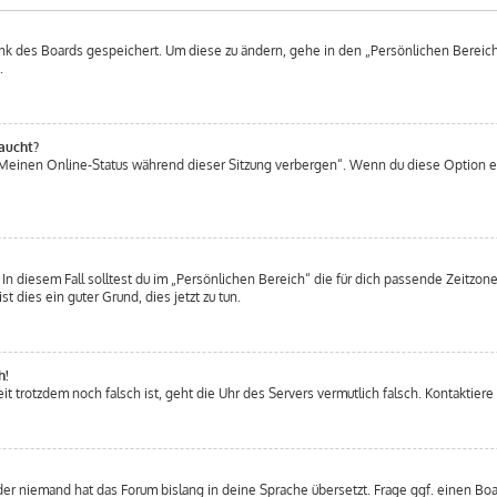
ank des Boards gespeichert. Um diese zu ändern, gehe in den „Persönlichen Bereich“
.
aucht?
 „Meinen Online-Status während dieser Sitzung verbergen“. Wenn du diese Option e
n diesem Fall solltest du im „Persönlichen Bereich“ die für dich passende Zeitzone 
t dies ein guter Grund, dies jetzt zu tun.
h!
Zeit trotzdem noch falsch ist, geht die Uhr des Servers vermutlich falsch. Kontakti
der niemand hat das Forum bislang in deine Sprache übersetzt. Frage ggf. einen Boar