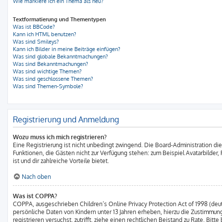
Wie markiere ich ein Thema als neu?
Textformatierung und Thementypen
Was ist BBCode?
Kann ich HTML benutzen?
Was sind Smileys?
Kann ich Bilder in meine Beiträge einfügen?
Was sind globale Bekanntmachungen?
Was sind Bekanntmachungen?
Was sind wichtige Themen?
Was sind geschlossene Themen?
Was sind Themen-Symbole?
Registrierung und Anmeldung
Wozu muss ich mich registrieren?
Eine Registrierung ist nicht unbedingt zwingend. Die Board-Administration diese
Funktionen, die Gästen nicht zur Verfügung stehen: zum Beispiel Avatarbilder,
ist und dir zahlreiche Vorteile bietet.
Nach oben
Was ist COPPA?
COPPA, ausgeschrieben Children’s Online Privacy Protection Act of 1998 (deut
persönliche Daten von Kindern unter 13 Jahren erheben, hierzu die Zustimmung
registrieren versuchst, zutrifft, ziehe einen rechtlichen Beistand zu Rate. B