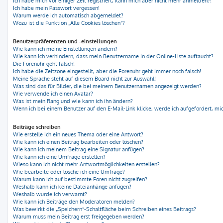
Ich habe mich vor einiger Zeit registriert, kann mich aber nicht mehr anmelden?!
Ich habe mein Passwort vergessen!
Warum werde ich automatisch abgemeldet?
Wozu ist die Funktion „Alle Cookies löschen“?
Benutzerpräferenzen und -einstellungen
Wie kann ich meine Einstellungen ändern?
Wie kann ich verhindern, dass mein Benutzername in der Online-Liste auftaucht?
Die Forenuhr geht falsch!
Ich habe die Zeitzone eingestellt, aber die Forenuhr geht immer noch falsch!
Meine Sprache steht auf diesem Board nicht zur Auswahl!
Was sind das für Bilder, die bei meinem Benutzernamen angezeigt werden?
Wie verwende ich einen Avatar?
Was ist mein Rang und wie kann ich ihn ändern?
Wenn ich bei einem Benutzer auf den E-Mail-Link klicke, werde ich aufgefordert, m
Beiträge schreiben
Wie erstelle ich ein neues Thema oder eine Antwort?
Wie kann ich einen Beitrag bearbeiten oder löschen?
Wie kann ich meinem Beitrag eine Signatur anfügen?
Wie kann ich eine Umfrage erstellen?
Wieso kann ich nicht mehr Antwortmöglichkeiten erstellen?
Wie bearbeite oder lösche ich eine Umfrage?
Warum kann ich auf bestimmte Foren nicht zugreifen?
Weshalb kann ich keine Dateianhänge anfügen?
Weshalb wurde ich verwarnt?
Wie kann ich Beiträge den Moderatoren melden?
Was bewirkt die „Speichern“-Schaltfläche beim Schreiben eines Beitrags?
Warum muss mein Beitrag erst freigegeben werden?