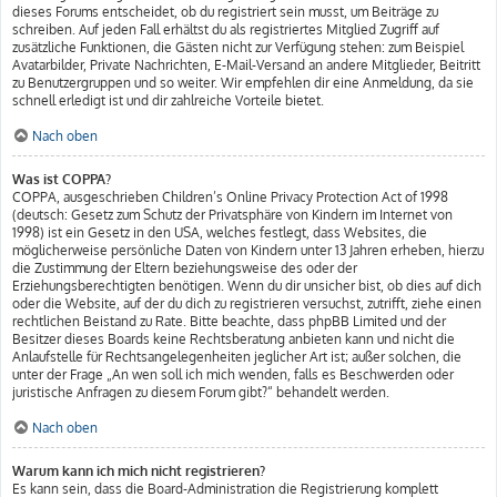
dieses Forums entscheidet, ob du registriert sein musst, um Beiträge zu
schreiben. Auf jeden Fall erhältst du als registriertes Mitglied Zugriff auf
zusätzliche Funktionen, die Gästen nicht zur Verfügung stehen: zum Beispiel
Avatarbilder, Private Nachrichten, E-Mail-Versand an andere Mitglieder, Beitritt
zu Benutzergruppen und so weiter. Wir empfehlen dir eine Anmeldung, da sie
schnell erledigt ist und dir zahlreiche Vorteile bietet.
Nach oben
Was ist COPPA?
COPPA, ausgeschrieben Children’s Online Privacy Protection Act of 1998
(deutsch: Gesetz zum Schutz der Privatsphäre von Kindern im Internet von
1998) ist ein Gesetz in den USA, welches festlegt, dass Websites, die
möglicherweise persönliche Daten von Kindern unter 13 Jahren erheben, hierzu
die Zustimmung der Eltern beziehungsweise des oder der
Erziehungsberechtigten benötigen. Wenn du dir unsicher bist, ob dies auf dich
oder die Website, auf der du dich zu registrieren versuchst, zutrifft, ziehe einen
rechtlichen Beistand zu Rate. Bitte beachte, dass phpBB Limited und der
Besitzer dieses Boards keine Rechtsberatung anbieten kann und nicht die
Anlaufstelle für Rechtsangelegenheiten jeglicher Art ist; außer solchen, die
unter der Frage „An wen soll ich mich wenden, falls es Beschwerden oder
juristische Anfragen zu diesem Forum gibt?“ behandelt werden.
Nach oben
Warum kann ich mich nicht registrieren?
Es kann sein, dass die Board-Administration die Registrierung komplett