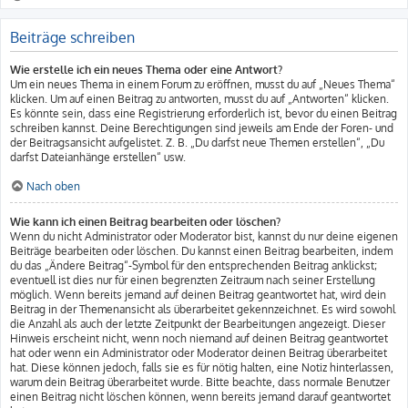
Beiträge schreiben
Wie erstelle ich ein neues Thema oder eine Antwort?
Um ein neues Thema in einem Forum zu eröffnen, musst du auf „Neues Thema“
klicken. Um auf einen Beitrag zu antworten, musst du auf „Antworten“ klicken.
Es könnte sein, dass eine Registrierung erforderlich ist, bevor du einen Beitrag
schreiben kannst. Deine Berechtigungen sind jeweils am Ende der Foren- und
der Beitragsansicht aufgelistet. Z. B. „Du darfst neue Themen erstellen“, „Du
darfst Dateianhänge erstellen“ usw.
Nach oben
Wie kann ich einen Beitrag bearbeiten oder löschen?
Wenn du nicht Administrator oder Moderator bist, kannst du nur deine eigenen
Beiträge bearbeiten oder löschen. Du kannst einen Beitrag bearbeiten, indem
du das „Ändere Beitrag“-Symbol für den entsprechenden Beitrag anklickst;
eventuell ist dies nur für einen begrenzten Zeitraum nach seiner Erstellung
möglich. Wenn bereits jemand auf deinen Beitrag geantwortet hat, wird dein
Beitrag in der Themenansicht als überarbeitet gekennzeichnet. Es wird sowohl
die Anzahl als auch der letzte Zeitpunkt der Bearbeitungen angezeigt. Dieser
Hinweis erscheint nicht, wenn noch niemand auf deinen Beitrag geantwortet
hat oder wenn ein Administrator oder Moderator deinen Beitrag überarbeitet
hat. Diese können jedoch, falls sie es für nötig halten, eine Notiz hinterlassen,
warum dein Beitrag überarbeitet wurde. Bitte beachte, dass normale Benutzer
einen Beitrag nicht löschen können, wenn bereits jemand darauf geantwortet