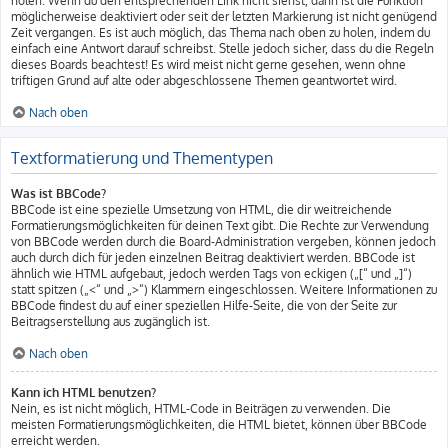
holen. Wenn du den entsprechenden Link nicht siehst, dann ist die Funktion
möglicherweise deaktiviert oder seit der letzten Markierung ist nicht genügend
Zeit vergangen. Es ist auch möglich, das Thema nach oben zu holen, indem du
einfach eine Antwort darauf schreibst. Stelle jedoch sicher, dass du die Regeln
dieses Boards beachtest! Es wird meist nicht gerne gesehen, wenn ohne
triftigen Grund auf alte oder abgeschlossene Themen geantwortet wird.
Nach oben
Textformatierung und Thementypen
Was ist BBCode?
BBCode ist eine spezielle Umsetzung von HTML, die dir weitreichende
Formatierungsmöglichkeiten für deinen Text gibt. Die Rechte zur Verwendung
von BBCode werden durch die Board-Administration vergeben, können jedoch
auch durch dich für jeden einzelnen Beitrag deaktiviert werden. BBCode ist
ähnlich wie HTML aufgebaut, jedoch werden Tags von eckigen („[“ und „]“)
statt spitzen („<“ und „>“) Klammern eingeschlossen. Weitere Informationen zu
BBCode findest du auf einer speziellen Hilfe-Seite, die von der Seite zur
Beitragserstellung aus zugänglich ist.
Nach oben
Kann ich HTML benutzen?
Nein, es ist nicht möglich, HTML-Code in Beiträgen zu verwenden. Die
meisten Formatierungsmöglichkeiten, die HTML bietet, können über BBCode
erreicht werden.