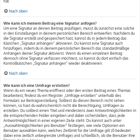
hat.
Nach oben
Wie kann ich meinem Beitrag eine Signatur anfügen?
Um eine Signatur an deinen Beitrag anzufügen, musst du zunächst eine solche
in den Einstellungen in deinem persönlichen Bereich entwerfen. Nachdem du
die Signatur erstellt und gespeichert hast, kannst du in jedem Beitrag das
Kästchen „Signatur anhängen“ aktivieren. Du kannst eine Signatur auch
hinzufügen, indem du in deinem persönlichen Bereich das standardmäßige
Anhängen deiner Signatur aktivierst. Wenn du einen einzelnen Beitrag
dennoch ohne Signatur verfassen möchtest, so kannst du dort einfach das
Kontrollkästchen „Signatur anhängen“ wieder deaktivieren.
Nach oben
Wie kann ich eine Umfrage erstellen?
Wenn du ein neues Thema eröffnest oder den ersten Beitrag eines Themas
bearbeitest, findest du ein Register „Umfrage erstellen“ unterhalb des
Formulars zur Beitragserstellung. Solltest du diesen Bereich nicht sehen
können, so hast du wahrscheinlich nicht die Berechtigung, Umfragen zu
erstellen. Du solltest einen Titel und mindestens zwei Antwortmöglichkeiten in
die entsprechenden Felder eingeben und dabei sicherstellen, dass jede
Antwortmöglichkeit in einer eigenen Zeile steht. Du kannst auch unter
„Auswahlmöglichkeiten pro Benutzer“ festlegen, wie viele Optionen ein
Benutzer auswählen kann, welches Zeitlimit für die Umfrage gilt (0 bedeutet
dabei eine zeitlich unbegrenzte Umfrage) und schließlich, ob die Benutzer ihre