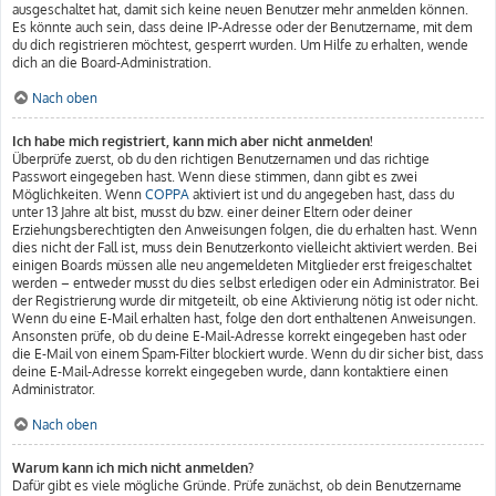
ausgeschaltet hat, damit sich keine neuen Benutzer mehr anmelden können.
Es könnte auch sein, dass deine IP-Adresse oder der Benutzername, mit dem
du dich registrieren möchtest, gesperrt wurden. Um Hilfe zu erhalten, wende
dich an die Board-Administration.
Nach oben
Ich habe mich registriert, kann mich aber nicht anmelden!
Überprüfe zuerst, ob du den richtigen Benutzernamen und das richtige
Passwort eingegeben hast. Wenn diese stimmen, dann gibt es zwei
Möglichkeiten. Wenn
COPPA
aktiviert ist und du angegeben hast, dass du
unter 13 Jahre alt bist, musst du bzw. einer deiner Eltern oder deiner
Erziehungsberechtigten den Anweisungen folgen, die du erhalten hast. Wenn
dies nicht der Fall ist, muss dein Benutzerkonto vielleicht aktiviert werden. Bei
einigen Boards müssen alle neu angemeldeten Mitglieder erst freigeschaltet
werden – entweder musst du dies selbst erledigen oder ein Administrator. Bei
der Registrierung wurde dir mitgeteilt, ob eine Aktivierung nötig ist oder nicht.
Wenn du eine E-Mail erhalten hast, folge den dort enthaltenen Anweisungen.
Ansonsten prüfe, ob du deine E-Mail-Adresse korrekt eingegeben hast oder
die E-Mail von einem Spam-Filter blockiert wurde. Wenn du dir sicher bist, dass
deine E-Mail-Adresse korrekt eingegeben wurde, dann kontaktiere einen
Administrator.
Nach oben
Warum kann ich mich nicht anmelden?
Dafür gibt es viele mögliche Gründe. Prüfe zunächst, ob dein Benutzername