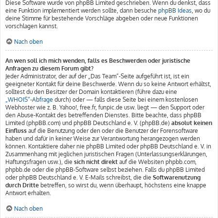
Diese Software wurde von phpBB Limited geschrieben. Wenn du denkst, dass
eine Funktion implementiert werden sollte, dann besuche
phpBB Ideas
, wo du
deine Stimme für bestehende Vorschläge abgeben oder neue Funktionen
vorschlagen kannst.
Nach oben
An wen soll ich mich wenden, falls es Beschwerden oder juristische
Anfragen zu diesem Forum gibt?
Jeder Administrator, der auf der „Das Team“-Seite aufgeführt ist, ist ein
geeigneter Kontakt für deine Beschwerde. Wenn du so keine Antwort erhältst,
solltest du den Besitzer der Domain kontaktieren (führe dazu eine
„WHOIS“-Abfrage
durch) oder — falls diese Seite bei einem kostenlosen
Webhoster wie z. B. Yahoo!, free.fr, funpic.de usw. liegt — den Support oder
den Abuse-Kontakt des betreffenden Dienstes. Bitte beachte, dass phpBB
Limited (phpBB.com) und phpBB Deutschland e. V. (phpBB.de)
absolut keinen
Einfluss
auf die Benutzung oder den oder die Benutzer der Forensoftware
haben und dafür in keiner Weise zur Verantwortung herangezogen werden
können. Kontaktiere daher nie phpBB Limited oder phpBB Deutschland e. V. in
Zusammenhang mit jeglichen juristischen Fragen (Unterlassungserklärungen,
Haftungsfragen usw.), die
sich nicht direkt
auf die Websiten phpbb.com,
phpbb.de oder die phpBB-Software selbst beziehen. Falls du phpBB Limited
oder phpBB Deutschland e. V. E-Mails schreibst, die die
Softwarenutzung
durch Dritte
betreffen, so wirst du, wenn überhaupt, höchstens eine knappe
Antwort erhalten.
Nach oben