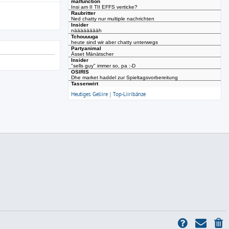
Heutiges Geliire
|
Top-Liiribänze