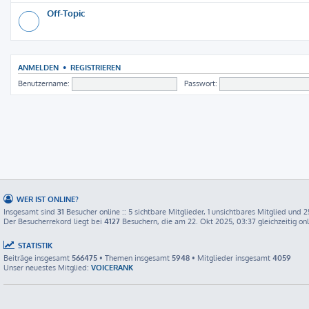
Off-Topic
ANMELDEN
•
REGISTRIEREN
Benutzername:
Passwort:
WER IST ONLINE?
Insgesamt sind
31
Besucher online :: 5 sichtbare Mitglieder, 1 unsichtbares Mitglied und 
Der Besucherrekord liegt bei
4127
Besuchern, die am 22. Okt 2025, 03:37 gleichzeitig on
STATISTIK
Beiträge insgesamt
566475
• Themen insgesamt
5948
• Mitglieder insgesamt
4059
Unser neuestes Mitglied:
VOICERANK