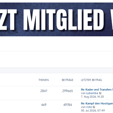
THEMEN
BEITRÄGE
LETZTER BEITRAG
Re: Kader und Transfers
2847
299665
N
von
Lubamba
e
7. Aug 2026, 14:20
u
Re: Kampf den Hooliga
e
469
49784
N
von
risto
s
e
30. Jul 2026, 07:49
t