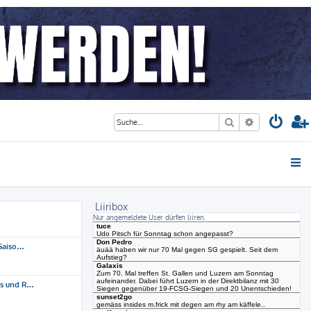
Suche
Erweiterte S
Liiribox
Nur angemeldete User dürfen liiren.
 Saiso…
ns und R…