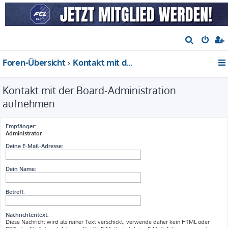
S
u
Foren-Übersicht
Kontakt mit der Board-Administration aufnehmen
c
h
Kontakt mit der Board-Administration
e
aufnehmen
Empfänger:
Administrator
Deine E-Mail-Adresse:
Dein Name:
Betreff:
Nachrichtentext:
Diese Nachricht wird als reiner Text verschickt, verwende daher kein HTML oder