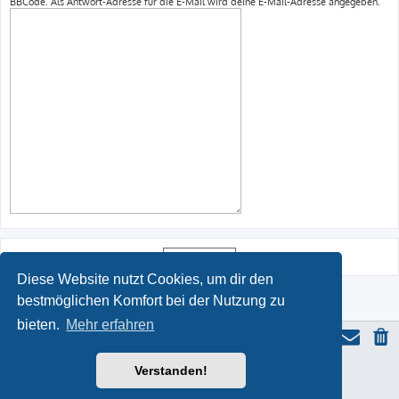
BBCode. Als Antwort-Adresse für die E-Mail wird deine E-Mail-Adresse angegeben.
Diese Website nutzt Cookies, um dir den
bestmöglichen Komfort bei der Nutzung zu
bieten.
Mehr erfahren
Verstanden!
ProLight Style by
Ian Bradley
Powered by
phpBB
® Forum Software © phpBB Limited
Deutsche Übersetzung durch
phpBB.de