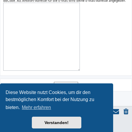
BBCode. Als Antwort-Adresse für die E-Mail wird deine E-Mail-Adresse angegeben.
Diese Website nutzt Cookies, um dir den
bestmöglichen Komfort bei der Nutzung zu
bieten.
Mehr erfahren
Verstanden!
ProLight Style by
Ian Bradley
Powered by
phpBB
® Forum Software © phpBB Limited
Deutsche Übersetzung durch
phpBB.de