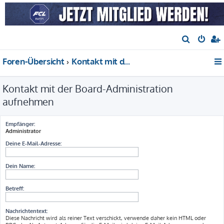
S
u
Foren-Übersicht
Kontakt mit der Board-Administration aufnehmen
c
h
Kontakt mit der Board-Administration
e
aufnehmen
Empfänger:
Administrator
Deine E-Mail-Adresse:
Dein Name:
Betreff:
Nachrichtentext:
Diese Nachricht wird als reiner Text verschickt, verwende daher kein HTML oder