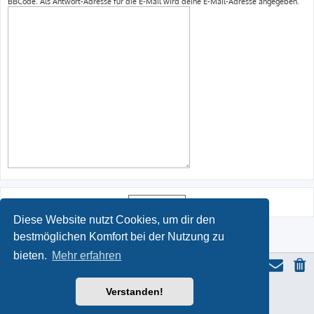
BBCode. Als Antwort-Adresse für die E-Mail wird deine E-Mail-Adresse angegeben.
Diese Website nutzt Cookies, um dir den
bestmöglichen Komfort bei der Nutzung zu
bieten.
Mehr erfahren
Verstanden!
ProLight Style by
Ian Bradley
Powered by
phpBB
® Forum Software © phpBB Limited
Deutsche Übersetzung durch
phpBB.de