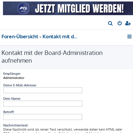
S
u
Foren-Übersicht
Kontakt mit der Board-Administration aufnehmen
c
h
Kontakt mit der Board-Administration
e
aufnehmen
Empfänger:
Administrator
Deine E-Mail-Adresse:
Dein Name:
Betreff:
Nachrichtentext:
Diese Nachricht wird als reiner Text verschickt, verwende daher kein HTML oder