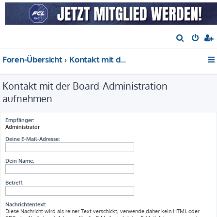
S
u
Foren-Übersicht
Kontakt mit der Board-Administration aufnehmen
c
h
Kontakt mit der Board-Administration
e
aufnehmen
Empfänger:
Administrator
Deine E-Mail-Adresse:
Dein Name:
Betreff:
Nachrichtentext:
Diese Nachricht wird als reiner Text verschickt, verwende daher kein HTML oder