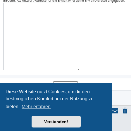
BBCode. Als Antwort-Adresse für die E-Mail wird deine E-Mail-Adresse angegeben.
Diese Website nutzt Cookies, um dir den
bestmöglichen Komfort bei der Nutzung zu
bieten.
Mehr erfahren
Verstanden!
ProLight Style by
Ian Bradley
Powered by
phpBB
® Forum Software © phpBB Limited
Deutsche Übersetzung durch
phpBB.de