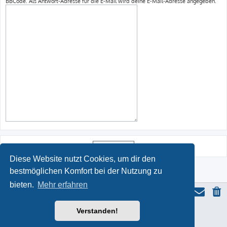
BBCode. Als Antwort-Adresse für die E-Mail wird deine E-Mail-Adresse angegeben.
Diese Website nutzt Cookies, um dir den
bestmöglichen Komfort bei der Nutzung zu
bieten.
Mehr erfahren
Verstanden!
ProLight Style by
Ian Bradley
Powered by
phpBB
® Forum Software © phpBB Limited
Deutsche Übersetzung durch
phpBB.de