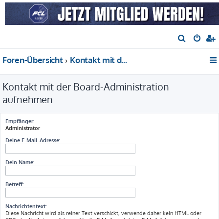
S
u
Foren-Übersicht
Kontakt mit der Board-Administration aufnehmen
c
h
Kontakt mit der Board-Administration
e
aufnehmen
Empfänger:
Administrator
Deine E-Mail-Adresse:
Dein Name:
Betreff:
Nachrichtentext:
Diese Nachricht wird als reiner Text verschickt, verwende daher kein HTML oder