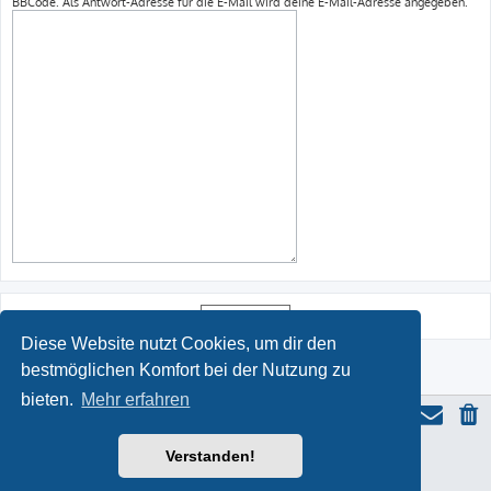
BBCode. Als Antwort-Adresse für die E-Mail wird deine E-Mail-Adresse angegeben.
Diese Website nutzt Cookies, um dir den
bestmöglichen Komfort bei der Nutzung zu
bieten.
Mehr erfahren
Verstanden!
ProLight Style by
Ian Bradley
Powered by
phpBB
® Forum Software © phpBB Limited
Deutsche Übersetzung durch
phpBB.de