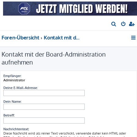
S
u
Foren-Übersicht
Kontakt mit der Board-Administration aufnehmen
c
h
Kontakt mit der Board-Administration
e
aufnehmen
Empfänger:
Administrator
Deine E-Mail-Adresse:
Dein Name:
Betreff:
Nachrichtentext:
Diese Nachricht wird als reiner Text verschickt, verwende daher kein HTML oder