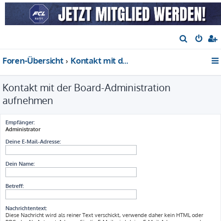
S
u
Foren-Übersicht
Kontakt mit der Board-Administration aufnehmen
c
h
Kontakt mit der Board-Administration
e
aufnehmen
Empfänger:
Administrator
Deine E-Mail-Adresse:
Dein Name:
Betreff:
Nachrichtentext:
Diese Nachricht wird als reiner Text verschickt, verwende daher kein HTML oder