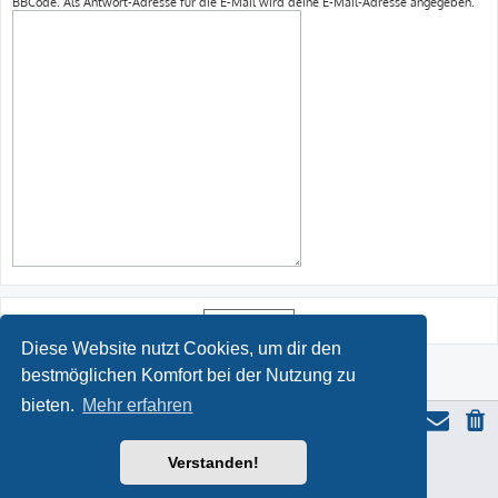
BBCode. Als Antwort-Adresse für die E-Mail wird deine E-Mail-Adresse angegeben.
Diese Website nutzt Cookies, um dir den
bestmöglichen Komfort bei der Nutzung zu
bieten.
Mehr erfahren
Verstanden!
ProLight Style by
Ian Bradley
Powered by
phpBB
® Forum Software © phpBB Limited
Deutsche Übersetzung durch
phpBB.de