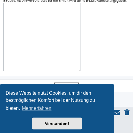
BBCode. Als Antwort-Adresse für die E-Mail wird deine E-Mail-Adresse angegeben.
Diese Website nutzt Cookies, um dir den
bestmöglichen Komfort bei der Nutzung zu
bieten.
Mehr erfahren
Verstanden!
ProLight Style by
Ian Bradley
Powered by
phpBB
® Forum Software © phpBB Limited
Deutsche Übersetzung durch
phpBB.de