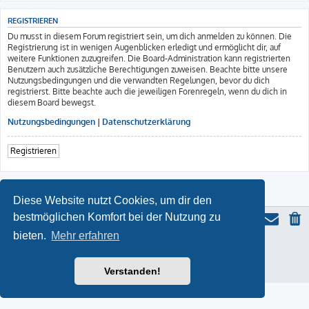
REGISTRIEREN
Du musst in diesem Forum registriert sein, um dich anmelden zu können. Die
Registrierung ist in wenigen Augenblicken erledigt und ermöglicht dir, auf
weitere Funktionen zuzugreifen. Die Board-Administration kann registrierten
Benutzern auch zusätzliche Berechtigungen zuweisen. Beachte bitte unsere
Nutzungsbedingungen und die verwandten Regelungen, bevor du dich
registrierst. Bitte beachte auch die jeweiligen Forenregeln, wenn du dich in
diesem Board bewegst.
Nutzungsbedingungen
|
Datenschutzerklärung
Registrieren
Diese Website nutzt Cookies, um dir den
bestmöglichen Komfort bei der Nutzung zu
bieten.
Mehr erfahren
ProLight Style by
Ian Bradley
Powered by
phpBB
® Forum Software © phpBB Limited
Deutsche Übersetzung durch
phpBB.de
Verstanden!
Datenschutz
|
Nutzungsbedingungen