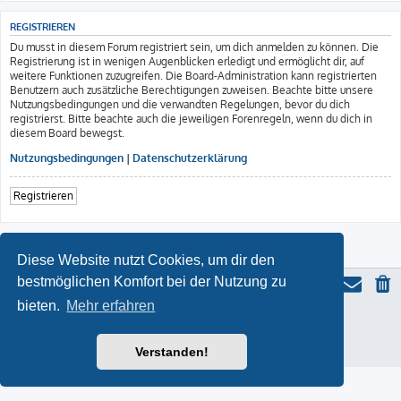
REGISTRIEREN
Du musst in diesem Forum registriert sein, um dich anmelden zu können. Die
Registrierung ist in wenigen Augenblicken erledigt und ermöglicht dir, auf
weitere Funktionen zuzugreifen. Die Board-Administration kann registrierten
Benutzern auch zusätzliche Berechtigungen zuweisen. Beachte bitte unsere
Nutzungsbedingungen und die verwandten Regelungen, bevor du dich
registrierst. Bitte beachte auch die jeweiligen Forenregeln, wenn du dich in
diesem Board bewegst.
Nutzungsbedingungen
|
Datenschutzerklärung
Registrieren
Diese Website nutzt Cookies, um dir den
bestmöglichen Komfort bei der Nutzung zu
bieten.
Mehr erfahren
ProLight Style by
Ian Bradley
Powered by
phpBB
® Forum Software © phpBB Limited
Deutsche Übersetzung durch
phpBB.de
Verstanden!
Datenschutz
|
Nutzungsbedingungen