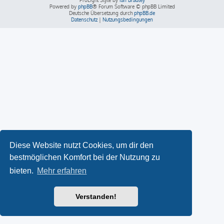
ProLight Style by
Ian Bradley
Powered by
phpBB
® Forum Software © phpBB Limited
Deutsche Übersetzung durch
phpBB.de
Datenschutz
|
Nutzungsbedingungen
Diese Website nutzt Cookies, um dir den
bestmöglichen Komfort bei der Nutzung zu
bieten.
Mehr erfahren
Verstanden!