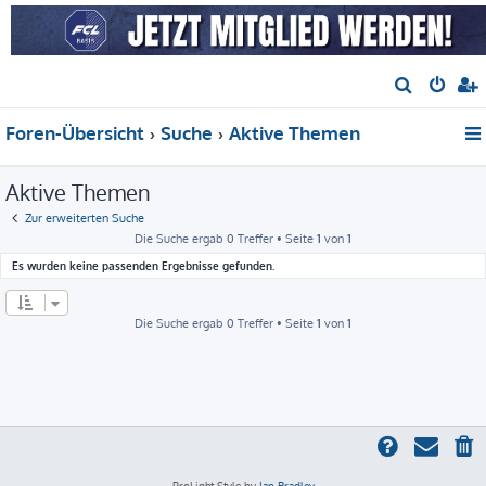
S
u
Foren-Übersicht
Suche
Aktive Themen
c
h
Aktive Themen
e
Zur erweiterten Suche
Die Suche ergab 0 Treffer • Seite
1
von
1
Es wurden keine passenden Ergebnisse gefunden.
Die Suche ergab 0 Treffer • Seite
1
von
1