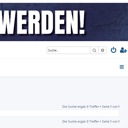
Suche
Erweiterte S
Die Suche ergab 0 Treffer • Seite
1
von
1
Die Suche ergab 0 Treffer • Seite
1
von
1