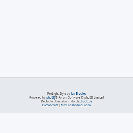
ProLight Style by
Ian Bradley
Powered by
phpBB
® Forum Software © phpBB Limited
Deutsche Übersetzung durch
phpBB.de
Datenschutz
|
Nutzungsbedingungen