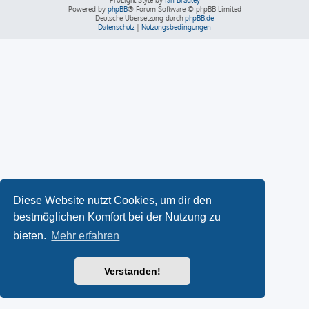
ProLight Style by
Ian Bradley
Powered by
phpBB
® Forum Software © phpBB Limited
Deutsche Übersetzung durch
phpBB.de
Datenschutz
|
Nutzungsbedingungen
Diese Website nutzt Cookies, um dir den
bestmöglichen Komfort bei der Nutzung zu
bieten.
Mehr erfahren
Verstanden!