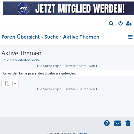
S
u
Foren-Übersicht
Suche
Aktive Themen
c
h
Aktive Themen
e
Zur erweiterten Suche
Die Suche ergab 0 Treffer • Seite
1
von
1
Es wurden keine passenden Ergebnisse gefunden.
Die Suche ergab 0 Treffer • Seite
1
von
1