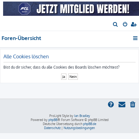
S
u
Foren-Übersicht
c
h
e
Alle Cookies löschen
Bist du dir sicher, dass du alle Cookies des Boards löschen möchtest?
ProLight Style by
Ian Bradley
Powered by
phpBB
® Forum Software © phpBB Limited
Deutsche Übersetzung durch
phpBB.de
Datenschutz
|
Nutzungsbedingungen