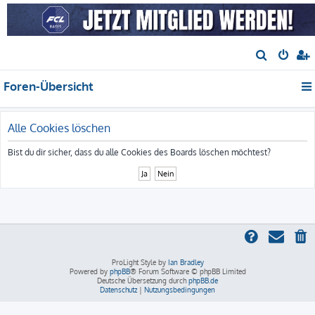
S
u
Foren-Übersicht
c
h
e
Alle Cookies löschen
Bist du dir sicher, dass du alle Cookies des Boards löschen möchtest?
ProLight Style by
Ian Bradley
Powered by
phpBB
® Forum Software © phpBB Limited
Deutsche Übersetzung durch
phpBB.de
Datenschutz
|
Nutzungsbedingungen