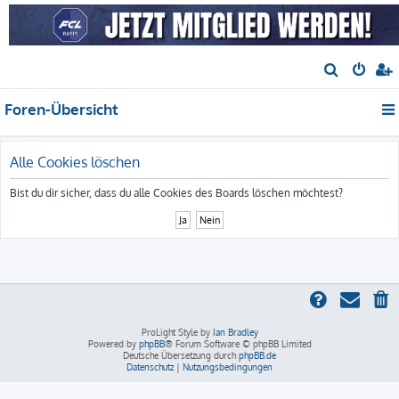
S
u
Foren-Übersicht
c
h
e
Alle Cookies löschen
Bist du dir sicher, dass du alle Cookies des Boards löschen möchtest?
ProLight Style by
Ian Bradley
Powered by
phpBB
® Forum Software © phpBB Limited
Deutsche Übersetzung durch
phpBB.de
Datenschutz
|
Nutzungsbedingungen