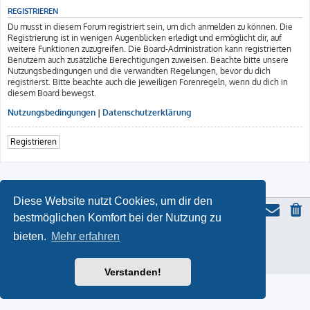
REGISTRIEREN
Du musst in diesem Forum registriert sein, um dich anmelden zu können. Die
Registrierung ist in wenigen Augenblicken erledigt und ermöglicht dir, auf
weitere Funktionen zuzugreifen. Die Board-Administration kann registrierten
Benutzern auch zusätzliche Berechtigungen zuweisen. Beachte bitte unsere
Nutzungsbedingungen und die verwandten Regelungen, bevor du dich
registrierst. Bitte beachte auch die jeweiligen Forenregeln, wenn du dich in
diesem Board bewegst.
Nutzungsbedingungen
|
Datenschutzerklärung
Registrieren
Diese Website nutzt Cookies, um dir den
bestmöglichen Komfort bei der Nutzung zu
bieten.
Mehr erfahren
ProLight Style by
Ian Bradley
Powered by
phpBB
® Forum Software © phpBB Limited
Deutsche Übersetzung durch
phpBB.de
Datenschutz
|
Nutzungsbedingungen
Verstanden!