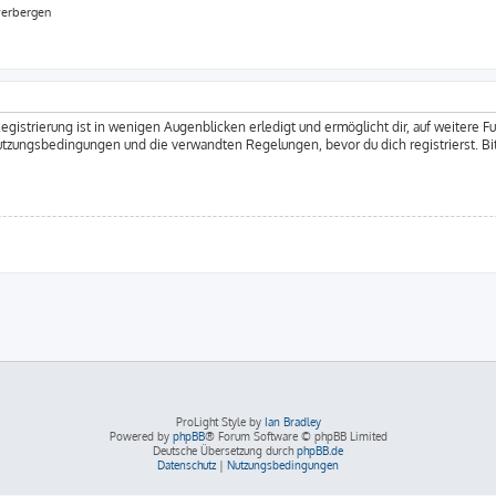
verbergen
gistrierung ist in wenigen Augenblicken erledigt und ermöglicht dir, auf weitere F
tzungsbedingungen und die verwandten Regelungen, bevor du dich registrierst. Bi
ProLight Style by
Ian Bradley
Powered by
phpBB
® Forum Software © phpBB Limited
Deutsche Übersetzung durch
phpBB.de
Datenschutz
|
Nutzungsbedingungen