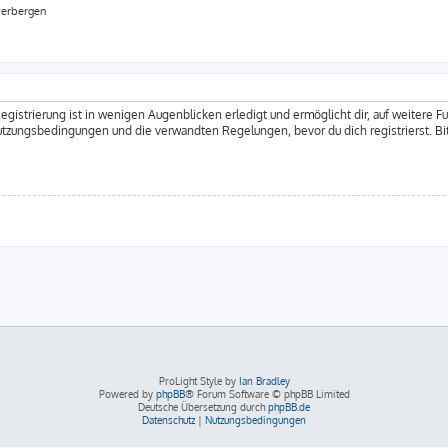
verbergen
gistrierung ist in wenigen Augenblicken erledigt und ermöglicht dir, auf weitere F
tzungsbedingungen und die verwandten Regelungen, bevor du dich registrierst. Bi
ProLight Style by
Ian Bradley
Powered by
phpBB
® Forum Software © phpBB Limited
Deutsche Übersetzung durch
phpBB.de
Datenschutz
|
Nutzungsbedingungen