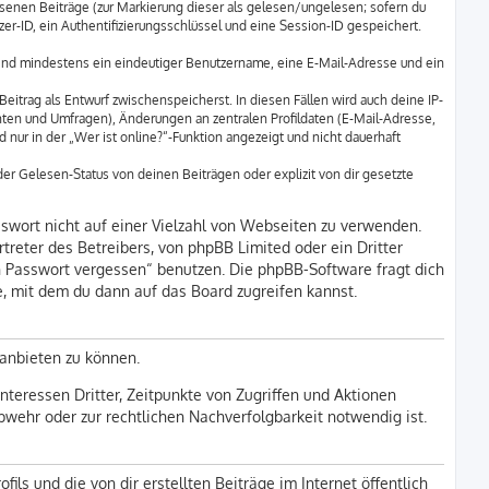
lesenen Beiträge (zur Markierung dieser als gelesen/ungelesen; sofern du
r-ID, ein Authentifizierungsschlüssel und eine Session-ID gespeichert.
 sind mindestens ein eindeutiger Benutzername, eine E-Mail-Adresse und ein
eitrag als Entwurf zwischenspeicherst. In diesen Fällen wird auch deine IP-
hten und Umfragen), Änderungen an zentralen Profildaten (E-Mail-Adresse,
ur in der „Wer ist online?“-Funktion angezeigt und nicht dauerhaft
r Gelesen-Status von deinen Beiträgen oder explizit von dir gesetzte
sswort nicht auf einer Vielzahl von Webseiten zu verwenden.
reter des Betreibers, von phpBB Limited oder ein Dritter
n Passwort vergessen“ benutzen. Die phpBB-Software fragt dich
 mit dem du dann auf das Board zugreifen kannst.
 anbieten zu können.
teressen Dritter, Zeitpunkte von Zugriffen und Aktionen
ehr oder zur rechtlichen Nachverfolgbarkeit notwendig ist.
ls und die von dir erstellten Beiträge im Internet öffentlich