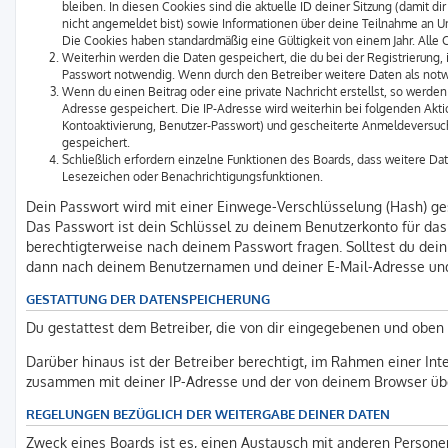
bleiben. In diesen Cookies sind die aktuelle ID deiner Sitzung (damit 
nicht angemeldet bist) sowie Informationen über deine Teilnahme an Um
Die Cookies haben standardmäßig eine Gültigkeit von einem Jahr. Alle C
Weiterhin werden die Daten gespeichert, die du bei der Registrierung,
Passwort notwendig. Wenn durch den Betreiber weitere Daten als notwen
Wenn du einen Beitrag oder eine private Nachricht erstellst, so werden
Adresse gespeichert. Die IP-Adresse wird weiterhin bei folgenden Akt
Kontoaktivierung, Benutzer-Passwort) und gescheiterte Anmeldeversuch
gespeichert.
Schließlich erfordern einzelne Funktionen des Boards, dass weitere D
Lesezeichen oder Benachrichtigungsfunktionen.
Dein Passwort wird mit einer Einwege-Verschlüsselung (Hash) gesp
Das Passwort ist dein Schlüssel zu deinem Benutzerkonto für das 
berechtigterweise nach deinem Passwort fragen. Solltest du dei
dann nach deinem Benutzernamen und deiner E-Mail-Adresse und 
GESTATTUNG DER DATENSPEICHERUNG
Du gestattest dem Betreiber, die von dir eingegebenen und oben 
Darüber hinaus ist der Betreiber berechtigt, im Rahmen einer In
zusammen mit deiner IP-Adresse und der von deinem Browser über
REGELUNGEN BEZÜGLICH DER WEITERGABE DEINER DATEN
Zweck eines Boards ist es, einen Austausch mit anderen Personen z