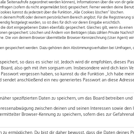
dir alle Seitenaufrufe zugeordnet werden können), Informationen über die von dir ge
fragen (sofern du nicht angemeldet bist) gespeichert. Ferner werden deine Benutze
ookies kannst du jederzeit über die Funktion „Alle Cookies löschen“ löschen.
 in deinem Profil oder deinem persönlichem Bereich angibst. Für die Registrierung
dig festgelegt wurden, so ist dies für dich vor deren Eingabe ersichtlich.
 die dort eingegebenen Daten ebenfalls gespeichert. Gleiches gilt, wenn du einen B
ionen gespeichert: Löschen und Ändern von Beiträgen (dazu zählen Private Nachric
e. Die von deinem Browser übermittelte Browser-Kennzeichnung (User Agent) wird n
aten gespeichert werden. Dazu gehören dein Abstimmungsverhalten bei Umfragen, de
eichert, so dass es sicher ist. Jedoch wird dir empfohlen, dieses Pa
Board, also geh mit ihm sorgsam um. Insbesondere wird dich kein Vert
n Passwort vergessen haben, so kannst du die Funktion „Ich habe mei
sendet anschließend ein neu generiertes Passwort an diese Adresse,
näher spezifizierten Daten zu speichern, um das Board betreiben und
teressenabwägung zwischen deinen und seinen Interessen sowie den In
mittelter Browser-Kennung zu speichern, sofern dies zur Gefahrenabw
u ermöglichen. Du bist dir daher bewusst, dass die Daten deines Profi