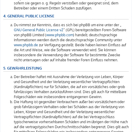
sofern sie gegen o. g. Regeln verstoßen oder geeignet sind, dem
Betreiber oder einem Dritten Schaden zuzufügen.
4. GENERAL PUBLIC LICENSE
Du nimmst zur Kenntnis, dass es sich bei phpBB um eine unter der „
GNU General Public License v2
“ (GPL) bereitgestellten Foren-Software
von phpBB Limited (
www.phpbb.com
) handelt; deutschsprachige
Informationen werden durch die deutschsprachige Community unter
www.phpbb.de
zur Verfügung gestellt. Beide haben keinen Einfluss auf
die Art und Weise, wie die Software verwendet wird. Sie können
insbesondere die Verwendung der Software für bestimmte Zwecke
nicht untersagen oder auf Inhalte fremder Foren Einfluss nehmen.
5. GEWÄHRLEISTUNG
Der Betreiber haftet mit Ausnahme der Verletzung von Leben, Körper
und Gesundheit und der Verletzung wesentlicher Vertragspflichten
(Kardinalpflichten) nur für Schäden, die auf ein vorsätzliches oder grob
fahrlässiges Verhalten zurückzuführen sind. Dies gilt auch für mittelbare
Folgeschäden wie insbesondere entgangenen Gewinn.
Die Haftung ist gegenüber Verbrauchern außer bei vorsätzlichem oder
grob fahrlässigem Verhalten oder bei Schäden aus der Verletzung von
Leben, Körper und Gesundheit und der Verletzung wesentlicher
Vertragspflichten (Kardinalpflichten) auf die bei Vertragsschluss
typischerweise vorhersehbaren Schäden und im übrigen der Höhe nach
auf die vertragstypischen Durchschnittsschäden begrenzt. Dies gilt auch
für mittelbare Folgeschäden wie insbesondere entgangenen Gewinn.