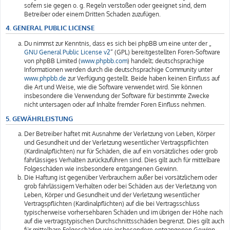
sofern sie gegen o. g. Regeln verstoßen oder geeignet sind, dem
Betreiber oder einem Dritten Schaden zuzufügen.
4. GENERAL PUBLIC LICENSE
Du nimmst zur Kenntnis, dass es sich bei phpBB um eine unter der „
GNU General Public License v2
“ (GPL) bereitgestellten Foren-Software
von phpBB Limited (
www.phpbb.com
) handelt; deutschsprachige
Informationen werden durch die deutschsprachige Community unter
www.phpbb.de
zur Verfügung gestellt. Beide haben keinen Einfluss auf
die Art und Weise, wie die Software verwendet wird. Sie können
insbesondere die Verwendung der Software für bestimmte Zwecke
nicht untersagen oder auf Inhalte fremder Foren Einfluss nehmen.
5. GEWÄHRLEISTUNG
Der Betreiber haftet mit Ausnahme der Verletzung von Leben, Körper
und Gesundheit und der Verletzung wesentlicher Vertragspflichten
(Kardinalpflichten) nur für Schäden, die auf ein vorsätzliches oder grob
fahrlässiges Verhalten zurückzuführen sind. Dies gilt auch für mittelbare
Folgeschäden wie insbesondere entgangenen Gewinn.
Die Haftung ist gegenüber Verbrauchern außer bei vorsätzlichem oder
grob fahrlässigem Verhalten oder bei Schäden aus der Verletzung von
Leben, Körper und Gesundheit und der Verletzung wesentlicher
Vertragspflichten (Kardinalpflichten) auf die bei Vertragsschluss
typischerweise vorhersehbaren Schäden und im übrigen der Höhe nach
auf die vertragstypischen Durchschnittsschäden begrenzt. Dies gilt auch
für mittelbare Folgeschäden wie insbesondere entgangenen Gewinn.