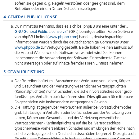
sofern sie gegen o. g. Regeln verstoßen oder geeignet sind, dem
Betreiber oder einem Dritten Schaden zuzufügen.
4. GENERAL PUBLIC LICENSE
Du nimmst zur Kenntnis, dass es sich bei phpBB um eine unter der „
GNU General Public License v2
“ (GPL) bereitgestellten Foren-Software
von phpBB Limited (
www.phpbb.com
) handelt; deutschsprachige
Informationen werden durch die deutschsprachige Community unter
www.phpbb.de
zur Verfügung gestellt. Beide haben keinen Einfluss auf
die Art und Weise, wie die Software verwendet wird. Sie können
insbesondere die Verwendung der Software für bestimmte Zwecke
nicht untersagen oder auf Inhalte fremder Foren Einfluss nehmen.
5. GEWÄHRLEISTUNG
Der Betreiber haftet mit Ausnahme der Verletzung von Leben, Körper
und Gesundheit und der Verletzung wesentlicher Vertragspflichten
(Kardinalpflichten) nur für Schäden, die auf ein vorsätzliches oder grob
fahrlässiges Verhalten zurückzuführen sind. Dies gilt auch für mittelbare
Folgeschäden wie insbesondere entgangenen Gewinn.
Die Haftung ist gegenüber Verbrauchern außer bei vorsätzlichem oder
grob fahrlässigem Verhalten oder bei Schäden aus der Verletzung von
Leben, Körper und Gesundheit und der Verletzung wesentlicher
Vertragspflichten (Kardinalpflichten) auf die bei Vertragsschluss
typischerweise vorhersehbaren Schäden und im übrigen der Höhe nach
auf die vertragstypischen Durchschnittsschäden begrenzt. Dies gilt auch
für mittelbare Folgeschäden wie insbesondere entgangenen Gewinn.