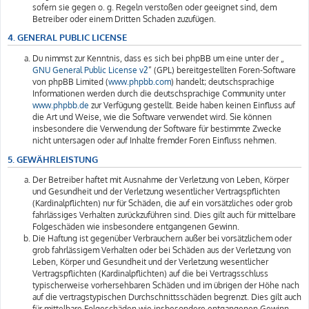
sofern sie gegen o. g. Regeln verstoßen oder geeignet sind, dem
Betreiber oder einem Dritten Schaden zuzufügen.
4. GENERAL PUBLIC LICENSE
Du nimmst zur Kenntnis, dass es sich bei phpBB um eine unter der „
GNU General Public License v2
“ (GPL) bereitgestellten Foren-Software
von phpBB Limited (
www.phpbb.com
) handelt; deutschsprachige
Informationen werden durch die deutschsprachige Community unter
www.phpbb.de
zur Verfügung gestellt. Beide haben keinen Einfluss auf
die Art und Weise, wie die Software verwendet wird. Sie können
insbesondere die Verwendung der Software für bestimmte Zwecke
nicht untersagen oder auf Inhalte fremder Foren Einfluss nehmen.
5. GEWÄHRLEISTUNG
Der Betreiber haftet mit Ausnahme der Verletzung von Leben, Körper
und Gesundheit und der Verletzung wesentlicher Vertragspflichten
(Kardinalpflichten) nur für Schäden, die auf ein vorsätzliches oder grob
fahrlässiges Verhalten zurückzuführen sind. Dies gilt auch für mittelbare
Folgeschäden wie insbesondere entgangenen Gewinn.
Die Haftung ist gegenüber Verbrauchern außer bei vorsätzlichem oder
grob fahrlässigem Verhalten oder bei Schäden aus der Verletzung von
Leben, Körper und Gesundheit und der Verletzung wesentlicher
Vertragspflichten (Kardinalpflichten) auf die bei Vertragsschluss
typischerweise vorhersehbaren Schäden und im übrigen der Höhe nach
auf die vertragstypischen Durchschnittsschäden begrenzt. Dies gilt auch
für mittelbare Folgeschäden wie insbesondere entgangenen Gewinn.