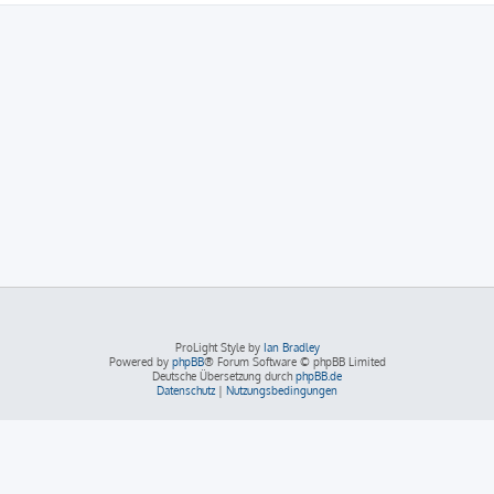
ProLight Style by
Ian Bradley
Powered by
phpBB
® Forum Software © phpBB Limited
Deutsche Übersetzung durch
phpBB.de
Datenschutz
|
Nutzungsbedingungen