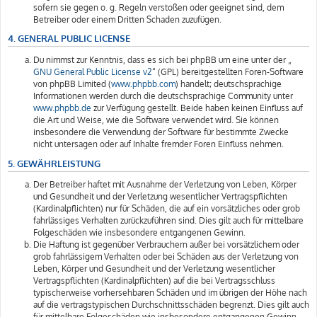
sofern sie gegen o. g. Regeln verstoßen oder geeignet sind, dem
Betreiber oder einem Dritten Schaden zuzufügen.
4. GENERAL PUBLIC LICENSE
Du nimmst zur Kenntnis, dass es sich bei phpBB um eine unter der „
GNU General Public License v2
“ (GPL) bereitgestellten Foren-Software
von phpBB Limited (
www.phpbb.com
) handelt; deutschsprachige
Informationen werden durch die deutschsprachige Community unter
www.phpbb.de
zur Verfügung gestellt. Beide haben keinen Einfluss auf
die Art und Weise, wie die Software verwendet wird. Sie können
insbesondere die Verwendung der Software für bestimmte Zwecke
nicht untersagen oder auf Inhalte fremder Foren Einfluss nehmen.
5. GEWÄHRLEISTUNG
Der Betreiber haftet mit Ausnahme der Verletzung von Leben, Körper
und Gesundheit und der Verletzung wesentlicher Vertragspflichten
(Kardinalpflichten) nur für Schäden, die auf ein vorsätzliches oder grob
fahrlässiges Verhalten zurückzuführen sind. Dies gilt auch für mittelbare
Folgeschäden wie insbesondere entgangenen Gewinn.
Die Haftung ist gegenüber Verbrauchern außer bei vorsätzlichem oder
grob fahrlässigem Verhalten oder bei Schäden aus der Verletzung von
Leben, Körper und Gesundheit und der Verletzung wesentlicher
Vertragspflichten (Kardinalpflichten) auf die bei Vertragsschluss
typischerweise vorhersehbaren Schäden und im übrigen der Höhe nach
auf die vertragstypischen Durchschnittsschäden begrenzt. Dies gilt auch
für mittelbare Folgeschäden wie insbesondere entgangenen Gewinn.