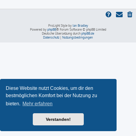
ProLight Style by
Ian Bradley
Powered by
phpBB
® Forum Software © phpBB Limited
Deutsche Übersetzung durch
phpBB.de
Datenschutz
|
Nutzungsbedingungen
Diese Website nutzt Cookies, um dir den
bestmöglichen Komfort bei der Nutzung zu
bieten.
Mehr erfahren
Verstanden!