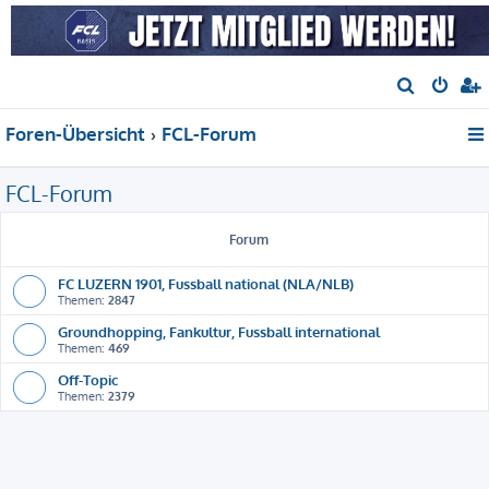
S
u
Foren-Übersicht
FCL-Forum
c
h
FCL-Forum
e
Forum
FC LUZERN 1901, Fussball national (NLA/NLB)
Themen:
2847
Groundhopping, Fankultur, Fussball international
Themen:
469
Off-Topic
Themen:
2379