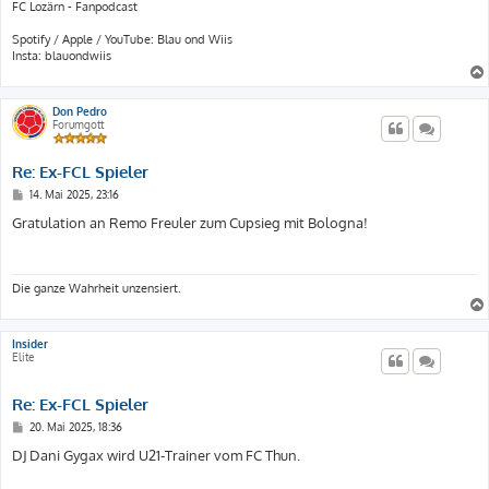
FC Lozärn - Fanpodcast
Spotify / Apple / YouTube: Blau ond Wiis
Insta: blauondwiis
Don Pedro
Forumgott
Re: Ex-FCL Spieler
B
14. Mai 2025, 23:16
e
i
Gratulation an Remo Freuler zum Cupsieg mit Bologna!
t
r
a
g
Die ganze Wahrheit unzensiert.
Insider
Elite
Re: Ex-FCL Spieler
B
20. Mai 2025, 18:36
e
i
DJ Dani Gygax wird U21-Trainer vom FC Thun.
t
r