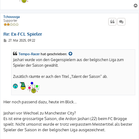
Tchouuuga
Supporter
Re: Ex-FCL Spieler
B
27. Mai 2025, 09:22
e
i
t
Tempo-Racer
hat geschrieben:
r
a
Jashari wurde von den Gegenspielern aus der belgischen Liga zum
g
Spieler der Saison gewählt.
Zusätlich räumte er auch den Titel „Talent der Saison“ ab.
Hier noch passend dazu, heute im Blick...
Jashari vor Wechsel zu Manchester City?
Es ist eine grossartige Saison, die Ardon Jashari (22) beim FC Brügge
spielt. Nicht umsonst wurde er trotz verpasstem Meistertitel als bester
Spieler der Saison in der belgischen Liga ausgezeichnet.