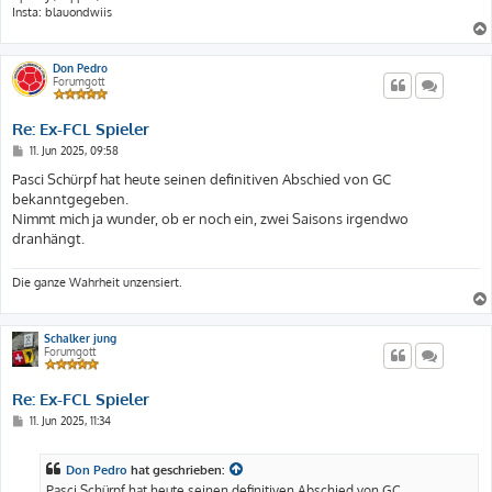
Insta: blauondwiis
Don Pedro
Forumgott
Re: Ex-FCL Spieler
B
11. Jun 2025, 09:58
e
i
Pasci Schürpf hat heute seinen definitiven Abschied von GC
t
bekanntgegeben.
r
a
Nimmt mich ja wunder, ob er noch ein, zwei Saisons irgendwo
g
dranhängt.
Die ganze Wahrheit unzensiert.
Schalker jung
Forumgott
Re: Ex-FCL Spieler
B
11. Jun 2025, 11:34
e
i
t
Don Pedro
hat geschrieben:
r
a
Pasci Schürpf hat heute seinen definitiven Abschied von GC