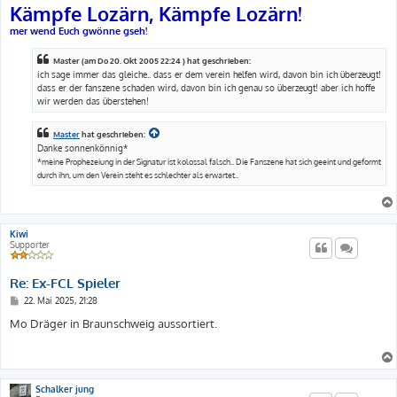
Kämpfe Lozärn, Kämpfe Lozärn!
mer wend Euch gwönne gseh!
Master (am Do 20. Okt 2005 22:24 ) hat geschrieben:
ich sage immer das gleiche.. dass er dem verein helfen wird, davon bin ich überzeugt!
dass er der fanszene schaden wird, davon bin ich genau so überzeugt! aber ich hoffe
wir werden das überstehen!
Master
hat geschrieben:
Danke sonnenkönnig*
*meine Prophezeiung in der Signatur ist kolossal falsch.. Die Fanszene hat sich geeint und geformt
durch ihn, um den Verein steht es schlechter als erwartet..
Kiwi
Supporter
Re: Ex-FCL Spieler
B
22. Mai 2025, 21:28
e
i
Mo Dräger in Braunschweig aussortiert.
t
r
a
g
Schalker jung