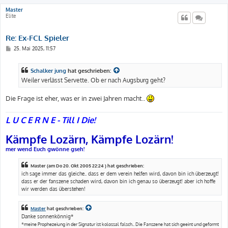
Master
Elite
Re: Ex-FCL Spieler
B
25. Mai 2025, 11:57
e
i
t
Schalker jung
hat geschrieben:
r
a
Weiler verlässt Servette. Ob er nach Augsburg geht?
g
Die Frage ist eher, was er in zwei Jahren macht..
L U C E R N E - Till I Die!
Kämpfe Lozärn, Kämpfe Lozärn!
mer wend Euch gwönne gseh!
Master (am Do 20. Okt 2005 22:24 ) hat geschrieben:
ich sage immer das gleiche.. dass er dem verein helfen wird, davon bin ich überzeugt!
dass er der fanszene schaden wird, davon bin ich genau so überzeugt! aber ich hoffe
wir werden das überstehen!
Master
hat geschrieben:
Danke sonnenkönnig*
*meine Prophezeiung in der Signatur ist kolossal falsch.. Die Fanszene hat sich geeint und geformt