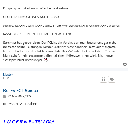
a
g
I'm going to make him an offer he can't refuse...
GEGEN DEN MODERNEN SCHIFFSBAU
offene beträge: CHF 50 von tjfcl, CHF 10 von LU-57, CHF 10 von chamäleon, CHF 10 von nelson, CHF 10 an seimon.
JASSOBIG RETTEN - NIEDER MIT DEN WETTEN!
Sammler hat geschrieben: Der FCL ist ein Verein, den man besser erst gar nicht
beitreten sollte. Leistungen werden definitiv nicht honoriert. Jetzt auf Margiotta
herumzuhacken ist absolut fehl am Platz. Kein Wunder, bekommt der FCL keine
Mannschaft mehr zusammen, die mal einen Kübel stemmen wird. Nicht unter
Swisspor, nicht unter Meyer.
Master
Elite
Re: Ex-FCL Spieler
B
22. Mai 2025, 13:29
e
i
Kutesa zu AEK Athen
t
r
a
g
L U C E R N E - Till I Die!