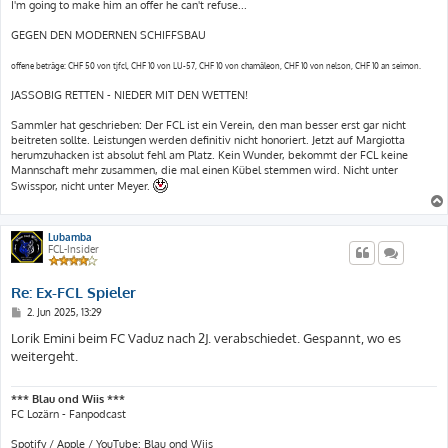
I'm going to make him an offer he can't refuse...
GEGEN DEN MODERNEN SCHIFFSBAU
offene beträge: CHF 50 von tjfcl, CHF 10 von LU-57, CHF 10 von chamäleon, CHF 10 von nelson, CHF 10 an seimon.
JASSOBIG RETTEN - NIEDER MIT DEN WETTEN!
Sammler hat geschrieben: Der FCL ist ein Verein, den man besser erst gar nicht
beitreten sollte. Leistungen werden definitiv nicht honoriert. Jetzt auf Margiotta
herumzuhacken ist absolut fehl am Platz. Kein Wunder, bekommt der FCL keine
Mannschaft mehr zusammen, die mal einen Kübel stemmen wird. Nicht unter
Swisspor, nicht unter Meyer.
Lubamba
FCL-Insider
Re: Ex-FCL Spieler
B
2. Jun 2025, 13:29
e
i
Lorik Emini beim FC Vaduz nach 2J. verabschiedet. Gespannt, wo es
t
weitergeht.
r
a
g
*** Blau ond Wiis ***
FC Lozärn - Fanpodcast
Spotify / Apple / YouTube: Blau ond Wiis