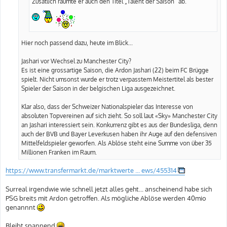
Zusätlich räumte er auch den Titel „Talent der Saison“ ab.
Hier noch passend dazu, heute im Blick...
Jashari vor Wechsel zu Manchester City?
Es ist eine grossartige Saison, die Ardon Jashari (22) beim FC Brügge
spielt. Nicht umsonst wurde er trotz verpasstem Meistertitel als bester
Spieler der Saison in der belgischen Liga ausgezeichnet.
Klar also, dass der Schweizer Nationalspieler das Interesse von
absoluten Topvereinen auf sich zieht. So soll laut «Sky» Manchester City
an Jashari interessiert sein. Konkurrenz gibt es aus der Bundesliga, denn
auch der BVB und Bayer Leverkusen haben ihr Auge auf den defensiven
Mittelfeldspieler geworfen. Als Ablöse steht eine Summe von über 35
Millionen Franken im Raum.
https://www.transfermarkt.de/marktwerte ... ews/455314
Surreal irgendwie wie schnell jetzt alles geht... anscheinend habe sich
PSG breits mit Ardon getroffen. Als mögliche Ablöse werden 40mio
genannnt
Bleibt spannend