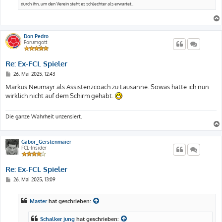
durch ihn, um den Verein steht es schlechter als erwartet..
Don Pedro
Forumgott
Re: Ex-FCL Spieler
B
26. Mai 2025, 12:43
e
i
Markus Neumayr als Assistenzcoach zu Lausanne. Sowas hätte ich nun
t
wirklich nicht auf dem Schirm gehabt.
r
a
g
Die ganze Wahrheit unzensiert.
Gabor_Gerstenmaier
FCL-Insider
Re: Ex-FCL Spieler
B
26. Mai 2025, 13:09
e
i
t
Master
hat geschrieben:
r
a
g
Schalker jung
hat geschrieben: