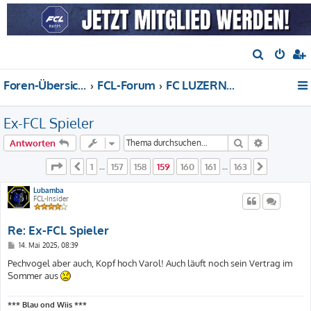
S
u
Foren-Übersicht
FCL-Forum
FC LUZERN 1901, Fussball national (NLA/NLB)
c
h
Ex-FCL Spieler
e
Suche
Erweiterte
Antworten
Seite
159
von
163
1
157
158
159
160
161
163
Vorherige
…
…
Nächste
Lubamba
FCL-Insider
Re: Ex-FCL Spieler
B
14. Mai 2025, 08:39
e
i
Pechvogel aber auch, Kopf hoch Varol! Auch läuft noch sein Vertrag im
t
Sommer aus
r
a
g
*** Blau ond Wiis ***