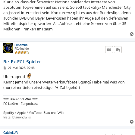
Klar also, dass der Schweizer Nationalspieler das Interesse von
absoluten Topvereinen auf sich zieht. So soll laut «Sky» Manchester City
an Jashari interessiert sein. Konkurrenz gibt es aus der Bundesliga, denn
auch der BVB und Bayer Leverkusen haben ihr Auge auf den defensiven
Mittelfeldspieler geworfen. Als Ablöse steht eine Summe von über 35
Millionen Franken im Raum.
Lubamba
FCL-Insider
Re: Ex-FCL Spieler
B
27. Mai 2025, 09:48
e
i
Überragend.
t
Kennt jemand unsere Weiterverkaufsbeteiligung? Habe mal was von
r
a
(nur) einer tiefen einstelliger %-Zahl gehört.
g
*** Blau ond Wiis ***
FC Lozärn - Fanpodcast
Spotify / Apple / YouTube: Blau ond Wiis
Insta: blauondwiis
CalcioLUR