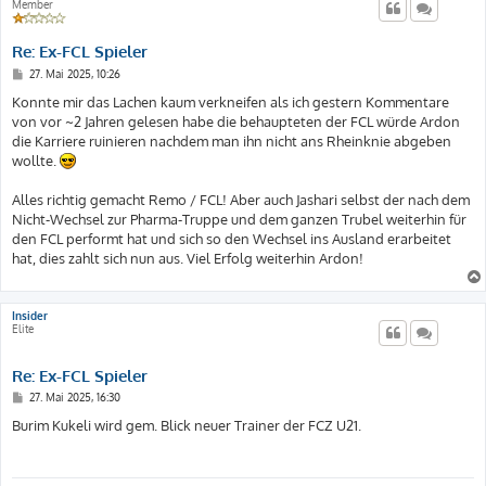
Member
Re: Ex-FCL Spieler
B
27. Mai 2025, 10:26
e
i
Konnte mir das Lachen kaum verkneifen als ich gestern Kommentare
t
von vor ~2 Jahren gelesen habe die behaupteten der FCL würde Ardon
r
a
die Karriere ruinieren nachdem man ihn nicht ans Rheinknie abgeben
g
wollte.
Alles richtig gemacht Remo / FCL! Aber auch Jashari selbst der nach dem
Nicht-Wechsel zur Pharma-Truppe und dem ganzen Trubel weiterhin für
den FCL performt hat und sich so den Wechsel ins Ausland erarbeitet
hat, dies zahlt sich nun aus. Viel Erfolg weiterhin Ardon!
Insider
Elite
Re: Ex-FCL Spieler
B
27. Mai 2025, 16:30
e
i
Burim Kukeli wird gem. Blick neuer Trainer der FCZ U21.
t
r
a
g