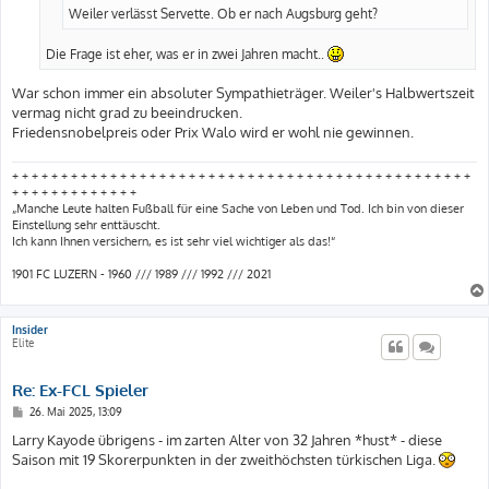
Weiler verlässt Servette. Ob er nach Augsburg geht?
Die Frage ist eher, was er in zwei Jahren macht..
War schon immer ein absoluter Sympathieträger. Weiler's Halbwertszeit
vermag nicht grad zu beeindrucken.
Friedensnobelpreis oder Prix Walo wird er wohl nie gewinnen.
+ + + + + + + + + + + + + + + + + + + + + + + + + + + + + + + + + + + + + + + + + + + + + + +
+ + + + + + + + + + + + +
„Manche Leute halten Fußball für eine Sache von Leben und Tod. Ich bin von dieser
Einstellung sehr enttäuscht.
Ich kann Ihnen versichern, es ist sehr viel wichtiger als das!“
1901 FC LUZERN - 1960 /// 1989 /// 1992 /// 2021
Insider
Elite
Re: Ex-FCL Spieler
B
26. Mai 2025, 13:09
e
i
Larry Kayode übrigens - im zarten Alter von 32 Jahren *hust* - diese
t
Saison mit 19 Skorerpunkten in der zweithöchsten türkischen Liga.
r
a