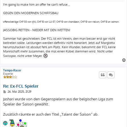
g
I'm going to make him an offer he can't refuse...
GEGEN DEN MODERNEN SCHIFFSBAU
offene beträge: CHF 50 von tjfcl, CHF 10 von LU-57, CHF 10 von chamäleon, CHF 10 von nelson, CHF 10 an seimon.
JASSOBIG RETTEN - NIEDER MIT DEN WETTEN!
Sammler hat geschrieben: Der FCL ist ein Verein, den man besser erst gar nicht
beitreten sollte. Leistungen werden definitiv nicht honoriert. Jetzt auf Margiotta
herumzuhacken ist absolut fehl am Platz. Kein Wunder, bekommt der FCL keine
Mannschaft mehr zusammen, die mal einen Kübel stemmen wird. Nicht unter
Swisspor, nicht unter Meyer.
Tempo-Racer
Experte
Re: Ex-FCL Spieler
B
26. Mai 2025, 21:29
e
i
Jashari wurde von den Gegenspielern aus der belgischen Liga zum
t
Spieler der Saison gewählt.
r
a
g
Zusätlich räumte er auch den Titel „Talent der Saison“ ab.