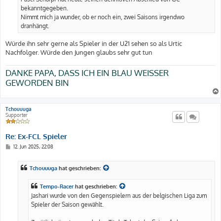
g
bekanntgegeben.
Nimmt mich ja wunder, ob er noch ein, zwei Saisons irgendwo
dranhängt.
Würde ihn sehr gerne als Spieler in der U21 sehen so als Urtic
Nachfolger. Würde den Jungen glaubs sehr gut tun
DANKE PAPA, DASS ICH EIN BLAU WEISSER
GEWORDEN BIN
Tchouuuga
Supporter
Re: Ex-FCL Spieler
B
12. Jun 2025, 22:08
e
i
t
Tchouuuga
hat geschrieben:
r
a
g
Tempo-Racer
hat geschrieben:
Jashari wurde von den Gegenspielern aus der belgischen Liga zum
Spieler der Saison gewählt.