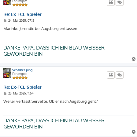
Forumgott
Re: Ex-FCL Spieler
B
24. Mai 2025, 07:15
e
i
Marinko Jurendic bei Augsburg entlassen
t
r
a
g
DANKE PAPA, DASS ICH EIN BLAU WEISSER
GEWORDEN BIN
Schalker jung
Forumgott
Re: Ex-FCL Spieler
B
25. Mai 2025, 11:54
e
i
Weiler verlässt Servette. Ob er nach Augsburg geht?
t
r
a
g
DANKE PAPA, DASS ICH EIN BLAU WEISSER
GEWORDEN BIN