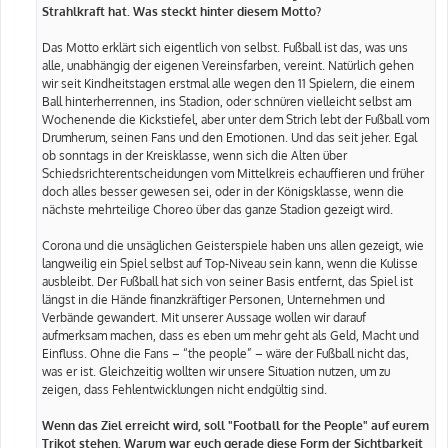
Strahlkraft hat. Was steckt hinter diesem Motto?
Das Motto erklärt sich eigentlich von selbst. Fußball ist das, was uns
alle, unabhängig der eigenen Vereinsfarben, vereint. Natürlich gehen
wir seit Kindheitstagen erstmal alle wegen den 11 Spielern, die einem
Ball hinterherrennen, ins Stadion, oder schnüren vielleicht selbst am
Wochenende die Kickstiefel, aber unter dem Strich lebt der Fußball vom
Drumherum, seinen Fans und den Emotionen. Und das seit jeher. Egal
ob sonntags in der Kreisklasse, wenn sich die Alten über
Schiedsrichterentscheidungen vom Mittelkreis echauffieren und früher
doch alles besser gewesen sei, oder in der Königsklasse, wenn die
nächste mehrteilige Choreo über das ganze Stadion gezeigt wird.
Corona und die unsäglichen Geisterspiele haben uns allen gezeigt, wie
langweilig ein Spiel selbst auf Top-Niveau sein kann, wenn die Kulisse
ausbleibt. Der Fußball hat sich von seiner Basis entfernt, das Spiel ist
längst in die Hände finanzkräftiger Personen, Unternehmen und
Verbände gewandert. Mit unserer Aussage wollen wir darauf
aufmerksam machen, dass es eben um mehr geht als Geld, Macht und
Einfluss. Ohne die Fans – “the people” – wäre der Fußball nicht das,
was er ist. Gleichzeitig wollten wir unsere Situation nutzen, um zu
zeigen, dass Fehlentwicklungen nicht endgültig sind.
Wenn das Ziel erreicht wird, soll "Football for the People" auf eurem
Trikot stehen. Warum war euch gerade diese Form der Sichtbarkeit