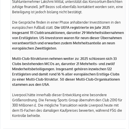
Stahlunternehmer Lakshmi Mittal, unterstützt das Konsortium Berichten
zufolge finanziell. Jeff Bezos soll ebenfalls kontaktiert worden sein, eine
Beteiligung ist jedoch bislang nicht bestätigt.
Die Gespräche finden in einer Phase anhaltender Investitionen in den
europäischen Fußball statt.
Die UEFA registrierte im Jahr 2025
insgesamt 111 Clubtransaktionen, darunter 29 Mehrheitsübernahmen
von Erstligisten. US-Investoren waren für neun dieser Übernahmen
verantwortlich und erwarben zudem Mehrheitsanteile an neun
europäischen Zweitligisten.
Multi-Club-Strukturen nehmen weiter zu: 2025 schlossen sich 33
Clubs bestehenden MCOs an, darunter 21 Mehrheits- und zwölf
Minderheitsbeteiligungen. Insgesamt gehören inzwischen 122
Erstligisten und damit rund 16 % aller europäischen Erstliga-Clubs
zu einer Multi-Club-Struktur. 50 dieser Multi-Club-Organisationen
stammen aus den USA.
Liverpool hätte innerhalb dieser Entwicklung eine besondere
Größenordnung. Die Fenway Sports Group übernahm den Club 2010 für
300 Millionen £. Die mögliche Transaktion würde Liverpool heute mit
dem 15-Fachen des damaligen Kaufpreises bewerten, während FSG die
Kontrolle behielte.