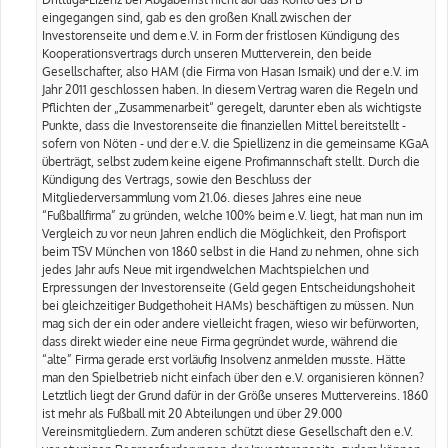
eingegangen sind, gab es den großen Knall zwischen der
Investorenseite und dem e.V. in Form der fristlosen Kündigung des
Kooperationsvertrags durch unseren Mutterverein, den beide
Gesellschafter, also HAM (die Firma von Hasan Ismaik) und der e.V. im
Jahr 2011 geschlossen haben. In diesem Vertrag waren die Regeln und
Pflichten der „Zusammenarbeit“ geregelt, darunter eben als wichtigste
Punkte, dass die Investorenseite die finanziellen Mittel bereitstellt -
sofern von Nöten - und der e.V. die Spiellizenz in die gemeinsame KGaA
überträgt, selbst zudem keine eigene Profimannschaft stellt. Durch die
Kündigung des Vertrags, sowie den Beschluss der
Mitgliederversammlung vom 21.06. dieses Jahres eine neue
“Fußballfirma” zu gründen, welche 100% beim e.V. liegt, hat man nun im
Vergleich zu vor neun Jahren endlich die Möglichkeit, den Profisport
beim TSV München von 1860 selbst in die Hand zu nehmen, ohne sich
jedes Jahr aufs Neue mit irgendwelchen Machtspielchen und
Erpressungen der Investorenseite (Geld gegen Entscheidungshoheit
bei gleichzeitiger Budgethoheit HAMs) beschäftigen zu müssen. Nun
mag sich der ein oder andere vielleicht fragen, wieso wir befürworten,
dass direkt wieder eine neue Firma gegründet wurde, während die
“alte” Firma gerade erst vorläufig Insolvenz anmelden musste. Hätte
man den Spielbetrieb nicht einfach über den e.V. organisieren können?
Letztlich liegt der Grund dafür in der Größe unseres Muttervereins. 1860
ist mehr als Fußball mit 20 Abteilungen und über 29.000
Vereinsmitgliedern. Zum anderen schützt diese Gesellschaft den e.V.