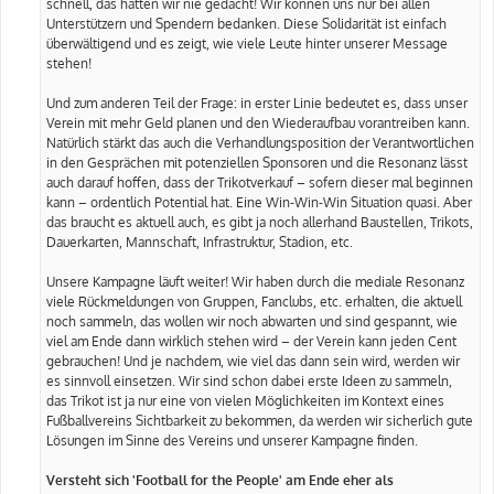
schnell, das hätten wir nie gedacht! Wir können uns nur bei allen
Unterstützern und Spendern bedanken. Diese Solidarität ist einfach
überwältigend und es zeigt, wie viele Leute hinter unserer Message
stehen!
Und zum anderen Teil der Frage: in erster Linie bedeutet es, dass unser
Verein mit mehr Geld planen und den Wiederaufbau vorantreiben kann.
Natürlich stärkt das auch die Verhandlungsposition der Verantwortlichen
in den Gesprächen mit potenziellen Sponsoren und die Resonanz lässt
auch darauf hoffen, dass der Trikotverkauf – sofern dieser mal beginnen
kann – ordentlich Potential hat. Eine Win-Win-Win Situation quasi. Aber
das braucht es aktuell auch, es gibt ja noch allerhand Baustellen, Trikots,
Dauerkarten, Mannschaft, Infrastruktur, Stadion, etc.
Unsere Kampagne läuft weiter! Wir haben durch die mediale Resonanz
viele Rückmeldungen von Gruppen, Fanclubs, etc. erhalten, die aktuell
noch sammeln, das wollen wir noch abwarten und sind gespannt, wie
viel am Ende dann wirklich stehen wird – der Verein kann jeden Cent
gebrauchen! Und je nachdem, wie viel das dann sein wird, werden wir
es sinnvoll einsetzen. Wir sind schon dabei erste Ideen zu sammeln,
das Trikot ist ja nur eine von vielen Möglichkeiten im Kontext eines
Fußballvereins Sichtbarkeit zu bekommen, da werden wir sicherlich gute
Lösungen im Sinne des Vereins und unserer Kampagne finden.
Versteht sich 'Football for the People' am Ende eher als