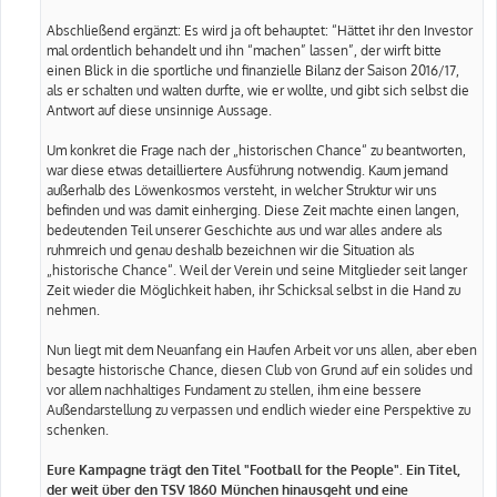
Abschließend ergänzt: Es wird ja oft behauptet: “Hättet ihr den Investor
mal ordentlich behandelt und ihn “machen” lassen”, der wirft bitte
einen Blick in die sportliche und finanzielle Bilanz der Saison 2016/17,
als er schalten und walten durfte, wie er wollte, und gibt sich selbst die
Antwort auf diese unsinnige Aussage.
Um konkret die Frage nach der „historischen Chance“ zu beantworten,
war diese etwas detailliertere Ausführung notwendig. Kaum jemand
außerhalb des Löwenkosmos versteht, in welcher Struktur wir uns
befinden und was damit einherging. Diese Zeit machte einen langen,
bedeutenden Teil unserer Geschichte aus und war alles andere als
ruhmreich und genau deshalb bezeichnen wir die Situation als
„historische Chance“. Weil der Verein und seine Mitglieder seit langer
Zeit wieder die Möglichkeit haben, ihr Schicksal selbst in die Hand zu
nehmen.
Nun liegt mit dem Neuanfang ein Haufen Arbeit vor uns allen, aber eben
besagte historische Chance, diesen Club von Grund auf ein solides und
vor allem nachhaltiges Fundament zu stellen, ihm eine bessere
Außendarstellung zu verpassen und endlich wieder eine Perspektive zu
schenken.
Eure Kampagne trägt den Titel "Football for the People". Ein Titel,
der weit über den TSV 1860 München hinausgeht und eine