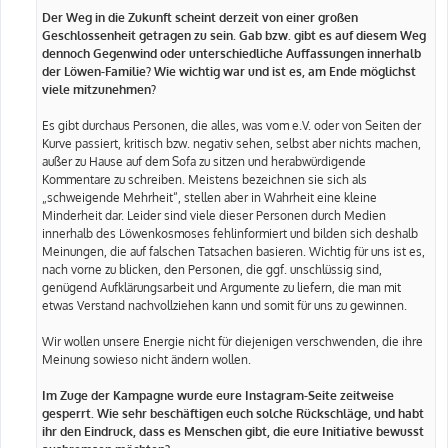
Der Weg in die Zukunft scheint derzeit von einer großen
Geschlossenheit getragen zu sein. Gab bzw. gibt es auf diesem Weg
dennoch Gegenwind oder unterschiedliche Auffassungen innerhalb
der Löwen-Familie? Wie wichtig war und ist es, am Ende möglichst
viele mitzunehmen?
Es gibt durchaus Personen, die alles, was vom e.V. oder von Seiten der
Kurve passiert, kritisch bzw. negativ sehen, selbst aber nichts machen,
außer zu Hause auf dem Sofa zu sitzen und herabwürdigende
Kommentare zu schreiben. Meistens bezeichnen sie sich als
„schweigende Mehrheit“, stellen aber in Wahrheit eine kleine
Minderheit dar. Leider sind viele dieser Personen durch Medien
innerhalb des Löwenkosmoses fehlinformiert und bilden sich deshalb
Meinungen, die auf falschen Tatsachen basieren. Wichtig für uns ist es,
nach vorne zu blicken, den Personen, die ggf. unschlüssig sind,
genügend Aufklärungsarbeit und Argumente zu liefern, die man mit
etwas Verstand nachvollziehen kann und somit für uns zu gewinnen.
Wir wollen unsere Energie nicht für diejenigen verschwenden, die ihre
Meinung sowieso nicht ändern wollen.
Im Zuge der Kampagne wurde eure Instagram-Seite zeitweise
gesperrt. Wie sehr beschäftigen euch solche Rückschläge, und habt
ihr den Eindruck, dass es Menschen gibt, die eure Initiative bewusst