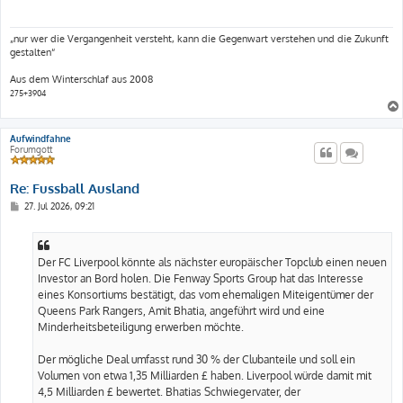
r
a
g
„nur wer die Vergangenheit versteht, kann die Gegenwart verstehen und die Zukunft
gestalten“
Aus dem Winterschlaf aus 2008
275+3904
Aufwindfahne
Forumgott
Re: Fussball Ausland
B
27. Jul 2026, 09:21
e
i
t
r
a
Der FC Liverpool könnte als nächster europäischer Topclub einen neuen
g
Investor an Bord holen. Die Fenway Sports Group hat das Interesse
eines Konsortiums bestätigt, das vom ehemaligen Miteigentümer der
Queens Park Rangers, Amit Bhatia, angeführt wird und eine
Minderheitsbeteiligung erwerben möchte.
Der mögliche Deal umfasst rund 30 % der Clubanteile und soll ein
Volumen von etwa 1,35 Milliarden £ haben. Liverpool würde damit mit
4,5 Milliarden £ bewertet. Bhatias Schwiegervater, der