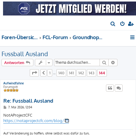
S
u
Foren-Übersicht
FCL-Forum
Groundhopping, Fankultur, Fussball international
c
h
Fussball Ausland
e
Suche
Erweiterte
Antworten
Seite
144
von
144
1
140
141
142
143
144
Vorherige
…
Aufwindfahne
Forumgott
Re: Fussball Ausland
B
7. Mai 2026, 12:04
e
i
NotAProjectCFC
t
https://notaprojectcfc.com/blog/
r
a
g
Auf Veränderung zu hoffen, ohne selbst was dafür zu tun,