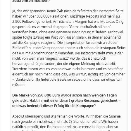
ausbremsen möchten?
Ja, das war spannend! Keine 24h nach dem Starten der Instagram-Seite
haben wir über 300.000 Reaktionen, unzählige Reposts und mehr als
2.500 Follower generiert. Am nächsten Morgen hat uns Meta das Ding
gesperrt, da es vermeintlich gegen “Gemeinschaftsrichtlinien”
verstoßen hätte, ohne eine genauere Begründung zu liefern. Nicht viel
später folgte zufällig ein Post von Hasan Ismaik, in dem er ablehnend
auf die Kampagne reagierte. Die Interpretation lassen wir an dieser
Stelle offen. In der Vergangenheit hatte auch schon die Instagram-Seite
des e.V. mit Abmahnungen zu kämpfen. Bei Instagram sieht man leider
nicht, von wem man “angeschwärzt” wurde, das ist natürlich
hervorragend für jemanden, der die eigene Meinung nicht vertritt.
Trotzdem lassen wir uns von so etwas nicht bremsen und es bekräftigt
eigentlich nur noch mehr, dass das, was wir tun, richtig ist. Von dem her
– Danke dafür! Ihr liefert die Beweise selbst, ohne dass wir etwas tun
müssen.
Die Marke von 250.000 Euro wurde schon nach wenigen Tagen
geknackt. Habt ihr mit einer derart großen Resonanz gerechnet –
und was bedeutet dieser Erfolg für die Kampagne?
Absolut überragend und uns fehlen die Worte. Wir haben die Summe
nach gerade einmal etwas mehr als 72 Stunden erreicht. Wir haben
natürlich gehofft, den Betrag generell zusammenzubringen, aber so