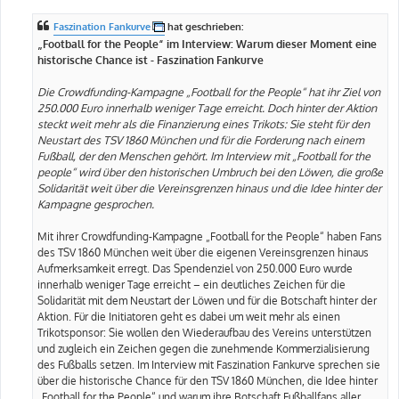
i
t
Faszination Fankurve
hat geschrieben:
r
a
„Football for the People“ im Interview: Warum dieser Moment eine
g
historische Chance ist - Faszination Fankurve
Die Crowdfunding-Kampagne „Football for the People“ hat ihr Ziel von
250.000 Euro innerhalb weniger Tage erreicht. Doch hinter der Aktion
steckt weit mehr als die Finanzierung eines Trikots: Sie steht für den
Neustart des TSV 1860 München und für die Forderung nach einem
Fußball, der den Menschen gehört. Im Interview mit „Football for the
people“ wird über den historischen Umbruch bei den Löwen, die große
Solidarität weit über die Vereinsgrenzen hinaus und die Idee hinter der
Kampagne gesprochen.
Mit ihrer Crowdfunding-Kampagne „Football for the People“ haben Fans
des TSV 1860 München weit über die eigenen Vereinsgrenzen hinaus
Aufmerksamkeit erregt. Das Spendenziel von 250.000 Euro wurde
innerhalb weniger Tage erreicht – ein deutliches Zeichen für die
Solidarität mit dem Neustart der Löwen und für die Botschaft hinter der
Aktion. Für die Initiatoren geht es dabei um weit mehr als einen
Trikotsponsor: Sie wollen den Wiederaufbau des Vereins unterstützen
und zugleich ein Zeichen gegen die zunehmende Kommerzialisierung
des Fußballs setzen. Im Interview mit Faszination Fankurve sprechen sie
über die historische Chance für den TSV 1860 München, die Idee hinter
„Football for the People“ und warum ihre Botschaft Fußballfans aller