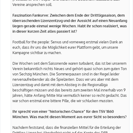
Vereine ansprechen soll.
Faszination Fankurve: Zwischen dem Ende der Drittligasaison, dem
überraschenden Lizenzentzug und der Aussicht auf einen Neuanfang
liegen gerade einmal wenige Wochen. Habt ihr schon realisiert, was
in dieser kurzen Zeit alles passiert ist?
Football for the people: Servus und vorneweg erstmal vielen Dank an
euch, dass ihr uns die Möglichkeit eurer Plattform gebt, um unsere
Kampagne sichtbar zu machen.
Die Wochen seit dem Saisonende waren turbulent, das ist bei unserem
Verein bekanntlich nichts Neues und gehört quasi schon zum guten Ton
von Sechzig München. Die Sommerpausen sind in der Regel leider
nervenaufreibender als die Spielzeiten. Dass wir uns aber mit dem
Lizenzentzug und damit mit dem Abstieg in die Regionalliga
beschäftigen müssen und das bereits zum zweiten Mal innerhalb von 9
Jahren, hätte Anfang/Mitte Mai vermutlich keiner so recht gedacht. Das
war schon erstmal eine bittere Pille, die wir schlucken mussten.
Ihr sprecht von einer "historischen Chance" für den TSV 1860
München. Was macht diesen Moment aus eurer Sicht so besonders?
Nachdem feststand, dass die finanziellen Mittel für die Erteilung der
Drittliga-Lizenz bei Abgabefrist nicht auf das Konto des DFB