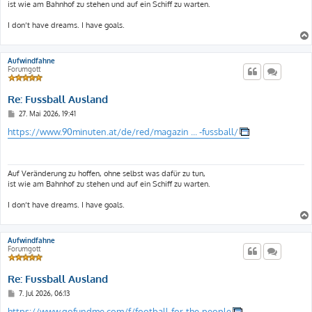
ist wie am Bahnhof zu stehen und auf ein Schiff zu warten.
I don‘t have dreams. I have goals.
Aufwindfahne
Forumgott
Re: Fussball Ausland
B
27. Mai 2026, 19:41
e
i
https://www.90minuten.at/de/red/magazin ... -fussball/
t
r
a
g
Auf Veränderung zu hoffen, ohne selbst was dafür zu tun,
ist wie am Bahnhof zu stehen und auf ein Schiff zu warten.
I don‘t have dreams. I have goals.
Aufwindfahne
Forumgott
Re: Fussball Ausland
B
7. Jul 2026, 06:13
e
i
https://www.gofundme.com/f/football-for-the-people