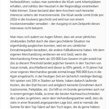
herbeizuführen, sodass man zumindest die KGaA samt Arbeitsplätzen
erhalten, und nahtlos den Neustart in der Regionalliga vorantreiben
hätte können. Daran bestand aber dem Anschein nach keinerlei
Interesse seitens der Investorenseite. Die KGaA wurde somit Ende Juni
2026 in die Insolvenz geschickt und wird nun von einem
Insolvenzverwalter verwaltet – der Ausgang ist zum Zeitpunkt dieses
Interviews nicht bekannt.
Man muss sich zudem vor Augen führen, dass wir unser jährliches
strukturelles Defizit durch die oben geschilderte Situation nie
eigenhändig ausgleichen konnten, weil wir uns sämtlicher
Einnahmequellen beraubten, die andere Fußballvereine haben. Mit dem
eigenen Merchandising verdienen wir erst Geld, wenn die
Merchandising-Firma mehr als 120.000 Euro Gewinn im Jahr erzielt hat
(bis zu diesem Threshold landet jeglicher Gewinn in den Taschen von
Hasan Ismaik, anschließend wird dieser zu 50% geteilt, in 15 Jahren hat
unser eigenes Merchandise gerade einmal knapp 900.000 Euro in die
KgaA eingebracht, in der heutigen Zeit ein lächerlich niedriger Betrag).
Wir spielen seit 2011 in Stadien zur Miete, haben dadurch laufende
Kosten, die den Etat fressen und zeitgleich keinerlei Einnahmen durch
Gastronomie, Parkplätze, etc. Da hilft es im Grunde genommen auch nur
in einem geringen Maße, zu einer der besten Nachwuchsschmieden
des Landes zu gehören, wenn dein Verhandlungspartner weiß, dass du
stets in einer finanziell angespannten Lage bist, wird er niemals die
Summe für dein Top-Talent auf den Tisch legen, die du gerne hättest.