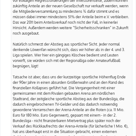
vor etwaigen Regressforderungen der Investorenseite, zudem können
zukünftig Anteile an der neuen Gesellschaft nur verkauft werden, wenn
die Mitgliederversammlung zu mindestens ¾ dafür stimmt und es
müssen dabei immer mindestens 51% der Anteile beim e.V. verbleiben.
Das war 2011 beim Anteilsverkauf noch nicht der Fall, in keinerlei
Hinsicht. Außerdem werden weitere “Sicherheitsschranken” in Zukunft
noch ausgebaut.
Natürlich schmerzt der Abstieg aus sportlicher Sicht. Jeder normal
denkende Löwenfan wünscht sich, dass wir höher als in der 4. und 3.
Liga spielen. Wer hier ein gängiges Klischee bedient und Leuten
vorwirft, sie würden sich mit der Regionalliga oder Amateurfußball
begnügen, lügt!
Tatsache ist aber, dass uns der kurzzeitige sportliche Höhenflug Ende
der 90er Jahre in einen absurden Größenwahn und an den Rand des
finanziellen Kollapses geführt hat. Die Vergangenheit mit einer
gemeinsamen mit dem Rivalen gebauten Arena am nördlichen
Stadtrand, der zeitgleiche sportliche Abstieg aus der Bundesliga, die
dadurch eingebrochenen TV-Gelder und das dadurch notwendig
gewordene Verramschen der Arena-Anteile an die Roten (ca. 11 Mio.
Euro für 180 Mio. Euro Gegenwert), gepaart mit einem - in der 2.
Bundesliga - nicht finanzierbaren Mietvertrag plus später noch der
Verkauf des Rückkaufrechts der Arena-Anteile (für lächerliche 1 Mio. €),
hat uns überhaupt erst in die Situation gebracht, einen externen