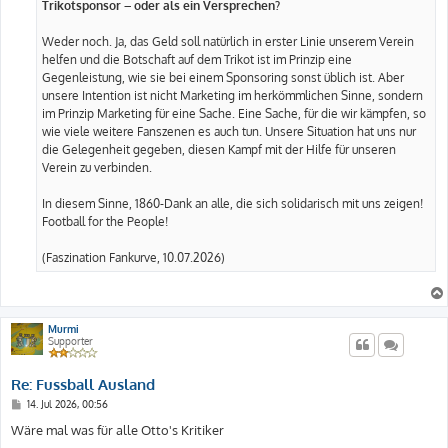
Trikotsponsor – oder als ein Versprechen?
Weder noch. Ja, das Geld soll natürlich in erster Linie unserem Verein
helfen und die Botschaft auf dem Trikot ist im Prinzip eine
Gegenleistung, wie sie bei einem Sponsoring sonst üblich ist. Aber
unsere Intention ist nicht Marketing im herkömmlichen Sinne, sondern
im Prinzip Marketing für eine Sache. Eine Sache, für die wir kämpfen, so
wie viele weitere Fanszenen es auch tun. Unsere Situation hat uns nur
die Gelegenheit gegeben, diesen Kampf mit der Hilfe für unseren
Verein zu verbinden.
In diesem Sinne, 1860-Dank an alle, die sich solidarisch mit uns zeigen!
Football for the People!
(Faszination Fankurve, 10.07.2026)
Murmi
Supporter
Re: Fussball Ausland
B
14. Jul 2026, 00:56
e
i
Wäre mal was für alle Otto's Kritiker
t