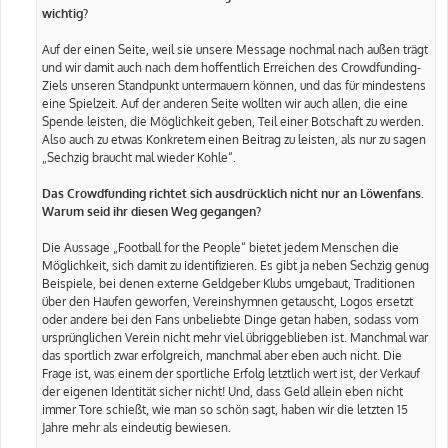
wichtig?
Auf der einen Seite, weil sie unsere Message nochmal nach außen trägt
und wir damit auch nach dem hoffentlich Erreichen des Crowdfunding-
Ziels unseren Standpunkt untermauern können, und das für mindestens
eine Spielzeit. Auf der anderen Seite wollten wir auch allen, die eine
Spende leisten, die Möglichkeit geben, Teil einer Botschaft zu werden.
Also auch zu etwas Konkretem einen Beitrag zu leisten, als nur zu sagen
„Sechzig braucht mal wieder Kohle“.
Das Crowdfunding richtet sich ausdrücklich nicht nur an Löwenfans.
Warum seid ihr diesen Weg gegangen?
Die Aussage „Football for the People“ bietet jedem Menschen die
Möglichkeit, sich damit zu identifizieren. Es gibt ja neben Sechzig genug
Beispiele, bei denen externe Geldgeber Klubs umgebaut, Traditionen
über den Haufen geworfen, Vereinshymnen getauscht, Logos ersetzt
oder andere bei den Fans unbeliebte Dinge getan haben, sodass vom
ursprünglichen Verein nicht mehr viel übriggeblieben ist. Manchmal war
das sportlich zwar erfolgreich, manchmal aber eben auch nicht. Die
Frage ist, was einem der sportliche Erfolg letztlich wert ist, der Verkauf
der eigenen Identität sicher nicht! Und, dass Geld allein eben nicht
immer Tore schießt, wie man so schön sagt, haben wir die letzten 15
Jahre mehr als eindeutig bewiesen.