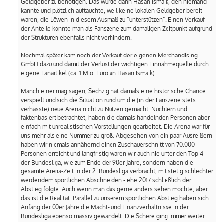
Geldgeber zu benötigen. Das wurde dann Hasan Ismaik, den niemand
kannte und plötzlich auftauchte, weil keine lokalen Geldgeber bereit
waren, die Löwen in diesem Ausmaß zu “unterstützen”. Einen Verkauf
der Anteile konnte man als Fanszene zum damaligen Zeitpunkt aufgrund
der Strukturen ebenfalls nicht verhindern.
Nochmal später kam noch der Verkauf der eigenen Merchandising
GmbH dazu und damit der Verlust der wichtigen Einnahmequelle durch
eigene Fanartikel (ca. 1 Mio. Euro an Hasan Ismaik).
Manch einer mag sagen, Sechzig hat damals eine historische Chance
verspielt und sich die Situation rund um die (in der Fanszene stets
verhasste) neue Arena nicht zu Nutzen gemacht. Nüchtern und
faktenbasiert betrachtet, haben die damals handelnden Personen aber
einfach mit unrealistischen Vorstellungen gearbeitet. Die Arena war für
uns mehr als eine Nummer zu groß. Abgesehen von ein paar Ausreißern
haben wir niemals annähernd einen Zuschauerschnitt von 70.000
Personen erreicht und langfristig waren wir auch nie unter den Top 4
der Bundesliga, wie zum Ende der 90er Jahre, sondern haben die
gesamte Arena-Zeit in der 2. Bundesliga verbracht, mit stetig schlechter
werdendem sportlichen Abschneiden - ehe 2017 schließlich der
Abstieg folgte. Auch wenn man das gerne anders sehen möchte, aber
das ist die Realität. Parallel zu unserem sportlichen Abstieg haben sich
Anfang der 00er Jahre die Macht- und Finanzverhältnisse in der
Bundesliga ebenso massiv gewandelt. Die Schere ging immer weiter