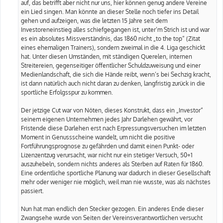
auf, das betrifft aber nicht nur uns, hier können genug andere Vereine
ein Lied singen. Man könnte an dieser Stelle noch tiefer ins Detail
gehen und aufzeigen, was die letzten 15 Jahre seit dem
Investoreneinstieg alles schiefgegangen ist, unter’m Strich ist und war
es ein absolutes Missverständnis, das 1860 nicht „to the top“ (Zitat
eines ehemaligen Trainers), sondern zweimal in die 4. Liga geschickt
hat. Unter diesen Umständen, mit ständigen Querelen, internen
Streitereien, gegenseitiger öffentlicher Schuldzuweisung und einer
Medienlandschaft, die sich die Hände reibt, wenn‘s bei Sechzig kracht,
ist dann natürlich auch nicht daran zu denken, langfristig zurück in die
sportliche Erfolgsspur zu kommen.
Der jetzige Cut war von Nöten, dieses Konstrukt, dass ein „Investor“
seinem eigenen Unternehmen jedes Jahr Darlehen gewährt, vor
Fristende diese Darlehen erst nach Erpressungsversuchen im letzten
Moment in Genussscheine wandelt, um nicht die positive
Fortführungsprognose zu gefährden und damit einen Punkt- oder
Lizenzentzug verursacht, war nicht nur ein stetiger Versuch, 50+1
auszuhebeln, sondern nichts anderes als Sterben auf Raten für 1860.
Eine ordentliche sportliche Planung war dadurch in dieser Gesellschaft
mehr oder weniger nie möglich, weil man nie wusste, was als nächstes
passiert.
Nun hat man endlich den Stecker gezogen. Ein anderes Ende dieser
Zwangsehe wurde von Seiten der Vereinsverantwortlichen versucht