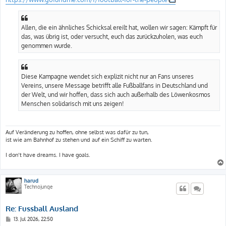
t
r
a
g
Allen, die ein ähnliches Schicksal ereilt hat, wollen wir sagen: Kämpft für
das, was übrig ist, oder versucht, euch das zurückzuholen, was euch
genommen wurde.
Diese Kampagne wendet sich explizit nicht nur an Fans unseres
Vereins, unsere Message betrifft alle Fußballfans in Deutschland und
der Welt, und wir hoffen, dass sich auch außerhalb des Löwenkosmos
Menschen solidarisch mit uns zeigen!
Auf Veränderung zu hoffen, ohne selbst was dafür zu tun,
ist wie am Bahnhof zu stehen und auf ein Schiff zu warten.
I don‘t have dreams. I have goals.
harud
Technojunge
Re: Fussball Ausland
B
13. Jul 2026, 22:50
e