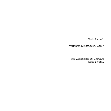
Seite
1
von
1
Verfasst:
1. Nov 2014, 22:37
Alle Zeiten sind
UTC+02:00
Seite
1
von
1