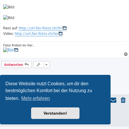
r
a
g
Rest auf:
http://url.fan-fotos.ch/hn
Video:
http://url.fan-fotos.ch/ho
Fotos findest du hier...
Antworten
Diese Website nutzt Cookies, um dir den
bestmöglichen Komfort bei der Nutzung zu
bieten.
Mehr erfahren
ProLight Style by
Ian Bradley
Verstanden!
Powered by
phpBB
® Forum Software © phpBB Limited
Deutsche Übersetzung durch
phpBB.de
Datenschutz
|
Nutzungsbedingungen