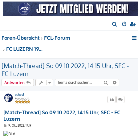
S
u
Foren-Übersicht
FCL-Forum
c
h
FC LUZERN 1901, Fussball national (NLA/NLB)
e
[Match-Thread] So 09.10.2022, 14:15 Uhr, SFC -
FC Luzern
Suche
Erweiterte
Antworten
schesl
Forumgott
[Match-Thread] So 09.10.2022, 14:15 Uhr, SFC - FC
Luzern
B
9. Okt 2022, 17:19
e
i
t